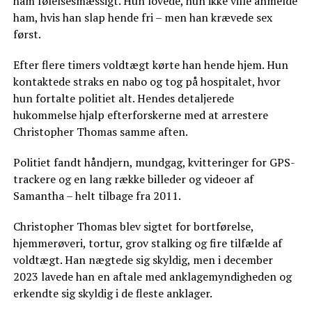
ham følelsesmæssigt. Hun lovede, hun ikke ville anmelde
ham, hvis han slap hende fri – men han krævede sex
først.
Efter flere timers voldtægt kørte han hende hjem. Hun
kontaktede straks en nabo og tog på hospitalet, hvor
hun fortalte politiet alt. Hendes detaljerede
hukommelse hjalp efterforskerne med at arrestere
Christopher Thomas samme aften.
Politiet fandt håndjern, mundgag, kvitteringer for GPS-
trackere og en lang række billeder og videoer af
Samantha – helt tilbage fra 2011.
Christopher Thomas blev sigtet for bortførelse,
hjemmerøveri, tortur, grov stalking og fire tilfælde af
voldtægt. Han nægtede sig skyldig, men i december
2023 lavede han en aftale med anklagemyndigheden og
erkendte sig skyldig i de fleste anklager.