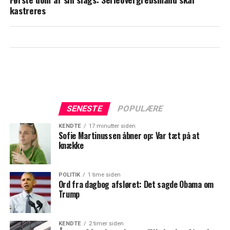
kastreres
SENESTE
POPULÆRE
KENDTE
17 minutter siden
Sofie Martinussen åbner op: Var tæt på at
knække
POLITIK
1 time siden
Ord fra dagbog afsløret: Det sagde Obama om
Trump
KENDTE
2 timer siden