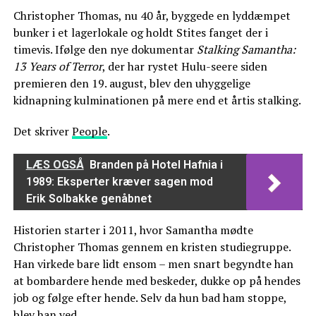
Christopher Thomas, nu 40 år, byggede en lyddæmpet
bunker i et lagerlokale og holdt Stites fanget der i
timevis. Ifølge den nye dokumentar
Stalking Samantha:
13 Years of Terror
, der har rystet Hulu-seere siden
premieren den 19. august, blev den uhyggelige
kidnapning kulminationen på mere end et årtis stalking.
Det skriver
People
.
LÆS OGSÅ
Branden på Hotel Hafnia i
1989: Eksperter kræver sagen mod
Erik Solbakke genåbnet
Historien starter i 2011, hvor Samantha mødte
Christopher Thomas gennem en kristen studiegruppe.
Han virkede bare lidt ensom – men snart begyndte han
at bombardere hende med beskeder, dukke op på hendes
job og følge efter hende. Selv da hun bad ham stoppe,
blev han ved.