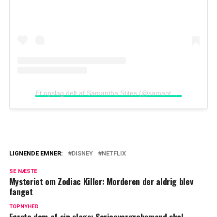
Et opslag delt af Samantha Stites (@samanthastites)
LIGNENDE EMNER:
DISNEY
NETFLIX
Chokerende detaljer: Det udelod Netflix i
SE NÆSTE
dokumentaren om Chris Watts
Mysteriet om Zodiac Killer: Morderen der aldrig blev
fanget
27 år efter Amy forsvandt: Netflix-serie
har ført til nyt gennembrud
TOPNYHED
Første dom af sin slags: Serieovergrebsmand skal