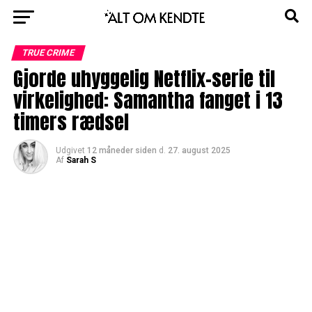
TRUE CRIME
Gjorde uhyggelig Netflix-serie til
virkelighed: Samantha fanget i 13
timers rædsel
Udgivet
12 måneder siden
d.
27. august 2025
Af
Sarah S