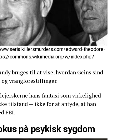
/www.serialkillersmurders.com/edward-theodore-
ttps://commons.wikimedia.org/w/index.php?
dy bruges til at vise, hvordan Geins sind
og vrangforestillinger.
plejerskerne hans fantasi som virkelighed
ske tilstand — ikke for at antyde, at han
d FBI.
fokus på psykisk sygdom