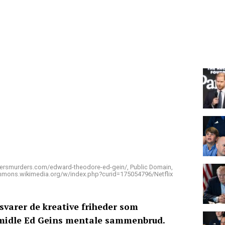
illersmurders.com/edward-theodore-ed-gein/, Public Domain,
mmons.wikimedia.org/w/index.php?curid=175054796/Netflix
svarer de kreative friheder som
rmidle Ed Geins mentale sammenbrud.