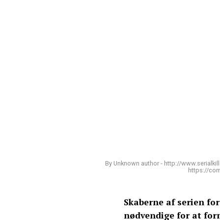
By Unknown author - http://www.serialk
https://co
Skaberne af serien for
nødvendige for at fo