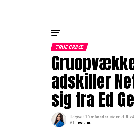
TRUE CRIME
Gruopvækken
adskiller Ne
sig fra Ed Ge
Udgivet
10 måneder siden
d.
8. o
Af
Liva Juul