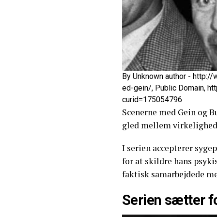
By Unknown author - http:/
ed-gein/, Public Domain, h
curid=175054796
Scenerne med Gein og Bun
gled mellem virkelighed 
I serien accepterer syge
for at skildre hans psyki
faktisk samarbejdede me
Serien sætter 