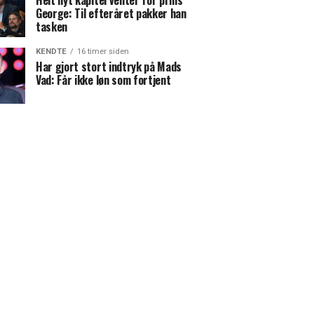
Helt nyt kapitel venter for prins
George: Til efteråret pakker han
tasken
KENDTE
16 timer siden
Har gjort stort indtryk på Mads
Vad: Får ikke løn som fortjent