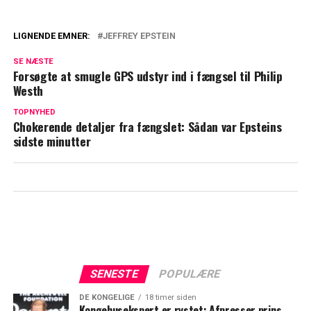
LIGNENDE EMNER:
JEFFREY EPSTEIN
Nye billeder fra Epstein-ø chokerer:
SE NÆSTE
Mystiske ord giver myrekryb
Forsøgte at smugle GPS udstyr ind i fængsel til Philip
Westh
Chokerende fund i Epstein-hus: Afslører
uhyggelig detalje
TOPNYHED
Chokerende detaljer fra fængslet: Sådan var Epsteins
sidste minutter
SENESTE
POPULÆRE
DE KONGELIGE
18 timer siden
Kongehusekspert er rystet: Afpresser prins