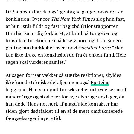
Dr. Sampson har da også gentagne gange forsvaret sin
konklusion. Over for
The New York Times
slog hun fast,
at hun ”står fuldt og fast” bag obduktionsrapporten.
Hun har samtidig forklaret, at brud på tungeben og
brusk kan forekomme i både selvmord og drab. Senere
gentog hun budskabet over for
Associated Press
: ”Man
kan ikke drage en konklusion ud fra ét enkelt fund. Hele
sagen skal vurderes samlet.”
At sagen fortsat vækker så stærke reaktioner, skyldes
ikke kun de tekniske detaljer, men også
Epsteins
baggrund. Han var dømt for seksuelle forbrydelser mod
mindreårige og stod over for nye alvorlige anklager, da
han døde. Hans netværk af magtfulde kontakter har
siden gjort dødsfaldet til en af de mest omdiskuterede
fængselssager i nyere tid.