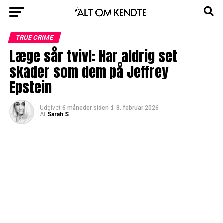
TRUE CRIME
Læge sår tvivl: Har aldrig set
skader som dem på Jeffrey
Epstein
Udgivet
6 måneder siden
d.
8. februar 2026
Af
Sarah S