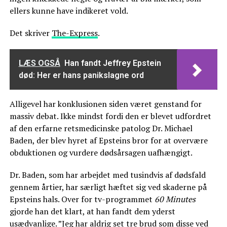
ellers kunne have indikeret vold.
Det skriver
The-Express
.
LÆS OGSÅ
Han fandt Jeffrey Epstein
død: Her er hans panikslagne ord
Alligevel har konklusionen siden været genstand for
massiv debat. Ikke mindst fordi den er blevet udfordret
af den erfarne retsmedicinske patolog Dr. Michael
Baden, der blev hyret af Epsteins bror for at overvære
obduktionen og vurdere dødsårsagen uafhængigt.
Dr. Baden, som har arbejdet med tusindvis af dødsfald
gennem årtier, har særligt hæftet sig ved skaderne på
Epsteins hals. Over for tv-programmet
60 Minutes
gjorde han det klart, at han fandt dem yderst
usædvanlige. ”Jeg har aldrig set tre brud som disse ved