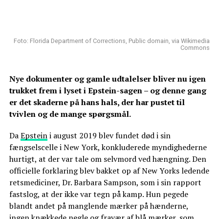
Foto: Florida Department of Corrections, Public domain, via Wikimedia
Commons
Nye dokumenter og gamle udtalelser bliver nu igen
trukket frem i lyset i Epstein-sagen – og denne gang
er det skaderne på hans hals, der har pustet til
tvivlen og de mange spørgsmål.
Da
Epstein
i august 2019 blev fundet død i sin
fængselscelle i New York, konkluderede myndighederne
hurtigt, at der var tale om selvmord ved hængning. Den
officielle forklaring blev bakket op af New Yorks ledende
retsmediciner, Dr. Barbara Sampson, som i sin rapport
fastslog, at der ikke var tegn på kamp. Hun pegede
blandt andet på manglende mærker på hænderne,
ingen knækkede negle og fravær af blå mærker, som