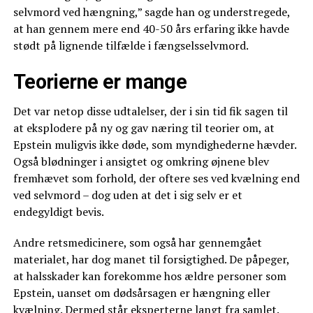
selvmord ved hængning,” sagde han og understregede,
at han gennem mere end 40-50 års erfaring ikke havde
stødt på lignende tilfælde i fængselsselvmord.
Teorierne er mange
Det var netop disse udtalelser, der i sin tid fik sagen til
at eksplodere på ny og gav næring til teorier om, at
Epstein muligvis ikke døde, som myndighederne hævder.
Også blødninger i ansigtet og omkring øjnene blev
fremhævet som forhold, der oftere ses ved kvælning end
ved selvmord – dog uden at det i sig selv er et
endegyldigt bevis.
Andre retsmedicinere, som også har gennemgået
materialet, har dog manet til forsigtighed. De påpeger,
at halsskader kan forekomme hos ældre personer som
Epstein, uanset om dødsårsagen er hængning eller
kvælning. Dermed står eksperterne langt fra samlet.