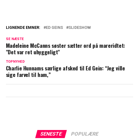
LIGNENDE EMNER:
ED GEINS
SLIDESHOW
Højesteret afviser Peter Madsens sag om
SE NÆSTE
kærestebreve
Madeleine McCanns søster sætter ord på mareridtet:
"Det var ret uhyggeligt"
Efter 24 års fangenskab: Elisabeth Fritzl
og børnene trives efter
TOPNYHED
Charlie Hunnams særlige afsked til Ed Gein: “Jeg ville
omstændighederne
sige farvel til ham,”
SENESTE
POPULÆRE