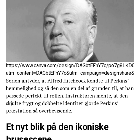
https://www.canva.com/design/DAGbtEFnY7c/po7g8LKD0P
utm_content=DAGbtEFnY7c&utm_campaign=designshare&ut
Serien antyder, at Alfred Hitchcock kendte til Perkins’
hemmelighed og så den som en del af grunden til, at han
passede perfekt til rollen. Instruktøren mente, at den
skjulte frygt og dobbelte identitet gjorde Perkins’
præstation så overbevisende.
Et nyt blik på den ikoniske
brusescene