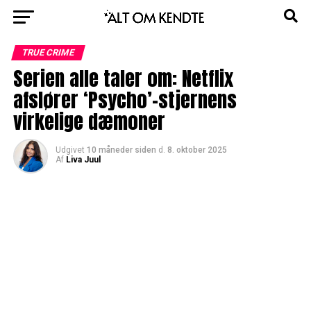
TRUE CRIME
Serien alle taler om: Netflix
afslører ‘Psycho’-stjernens
virkelige dæmoner
Udgivet
10 måneder siden
d.
8. oktober 2025
Af
Liva Juul