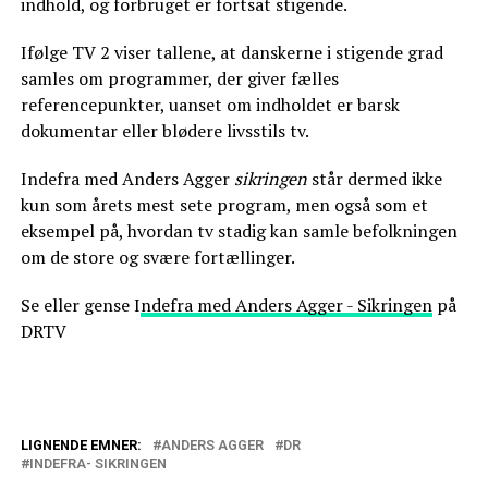
indhold, og forbruget er fortsat stigende.
Ifølge TV 2 viser tallene, at danskerne i stigende grad
samles om programmer, der giver fælles
referencepunkter, uanset om indholdet er barsk
dokumentar eller blødere livsstils tv.
Indefra med Anders Agger
sikringen
står dermed ikke
kun som årets mest sete program, men også som et
eksempel på, hvordan tv stadig kan samle befolkningen
om de store og svære fortællinger.
Se eller gense I
ndefra med Anders Agger - Sikringen
på
DRTV
LIGNENDE EMNER:
ANDERS AGGER
DR
INDEFRA- SIKRINGEN
Anders Agger taler med overlæge Sara