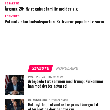
Sloth på 'Sikringen': Denne ting er vigtig
SE NÆSTE
for hende
Årgang 20: Ny regnbuefamilie melder sig
TOPNYHED
Efter Anders Agger besøgte hende på
Patientsikkerhedseksperter: Kritiserer populær tv-serie
Sikringen: Nu er der nyt fra Kia
Sødergreen
SENESTE
POPULÆRE
POLITIK
22 minutter siden
Arbejdede tæt sammen med Trump: Nu kommer
han med dyster advarsel
DE KONGELIGE
2 timer siden
Helt nyt kapitel venter for prins George: Til
efteråret pakker han tasken