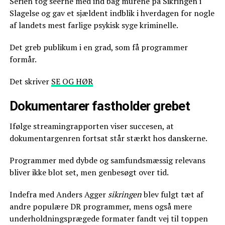
Serien tog seerne med ind bag murene på Sikringen i
Slagelse og gav et sjældent indblik i hverdagen for nogle
af landets mest farlige psykisk syge kriminelle.
Det greb publikum i en grad, som få programmer
formår.
Det skriver
SE OG HØR
Dokumentarer fastholder grebet
Ifølge streamingrapporten viser succesen, at
dokumentargenren fortsat står stærkt hos danskerne.
Programmer med dybde og samfundsmæssig relevans
bliver ikke blot set, men genbesøgt over tid.
Indefra med Anders Agger
sikringen
blev fulgt tæt af
andre populære DR programmer, mens også mere
underholdningsprægede formater fandt vej til toppen