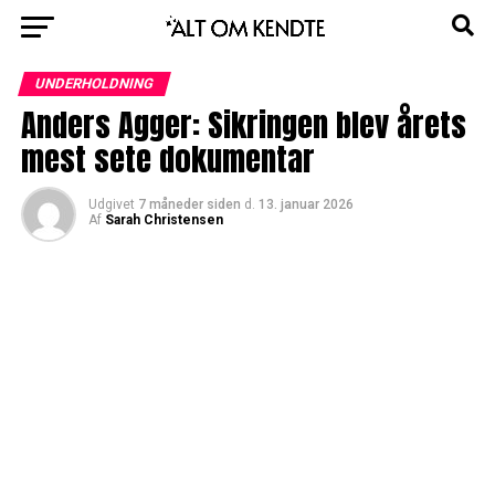
UNDERHOLDNING
Anders Agger: Sikringen blev årets
mest sete dokumentar
Udgivet
7 måneder siden
d.
13. januar 2026
Af
Sarah Christensen