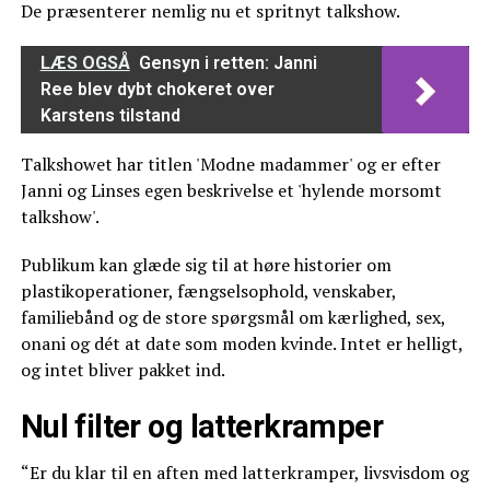
De præsenterer nemlig nu et spritnyt talkshow.
LÆS OGSÅ
Gensyn i retten: Janni
Ree blev dybt chokeret over
Karstens tilstand
Talkshowet har titlen 'Modne madammer' og er efter
Janni og Linses egen beskrivelse et 'hylende morsomt
talkshow'.
Publikum kan glæde sig til at høre historier om
plastikoperationer, fængselsophold, venskaber,
familiebånd og de store spørgsmål om kærlighed, sex,
onani og dét at date som moden kvinde. Intet er helligt,
og intet bliver pakket ind.
Nul filter og latterkramper
“Er du klar til en aften med latterkramper, livsvisdom og