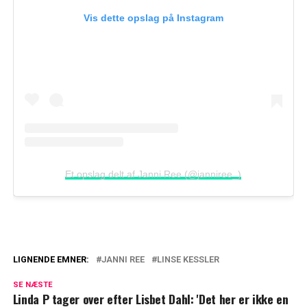
Vis dette opslag på Instagram
Et opslag delt af Janni Ree (@janniree_)
LIGNENDE EMNER:
JANNI REE
LINSE KESSLER
Janni Ree vækker opsigt: Nu går
SE NÆSTE
spekulationerne
Linda P tager over efter Lisbet Dahl: 'Det her er ikke en