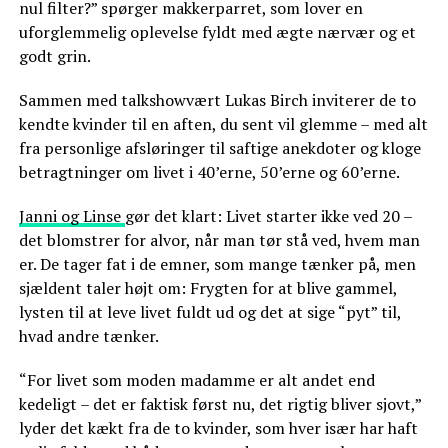
nul filter?” spørger makkerparret, som lover en
uforglemmelig oplevelse fyldt med ægte nærvær og et
godt grin.
Sammen med talkshowvært Lukas Birch inviterer de to
kendte kvinder til en aften, du sent vil glemme – med alt
fra personlige afsløringer til saftige anekdoter og kloge
betragtninger om livet i 40’erne, 50’erne og 60’erne.
Janni og Linse
gør det klart: Livet starter ikke ved 20 –
det blomstrer for alvor, når man tør stå ved, hvem man
er. De tager fat i de emner, som mange tænker på, men
sjældent taler højt om: Frygten for at blive gammel,
lysten til at leve livet fuldt ud og det at sige “pyt” til,
hvad andre tænker.
“For livet som moden madamme er alt andet end
kedeligt – det er faktisk først nu, det rigtig bliver sjovt,”
lyder det kækt fra de to kvinder, som hver især har haft