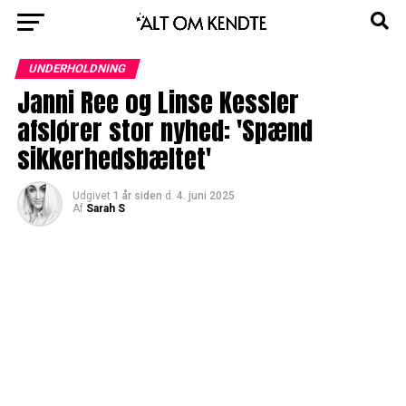
UNDERHOLDNING
Janni Ree og Linse Kessler
afslører stor nyhed: 'Spænd
sikkerhedsbæltet'
Udgivet
1 år siden
d.
4. juni 2025
Af
Sarah S