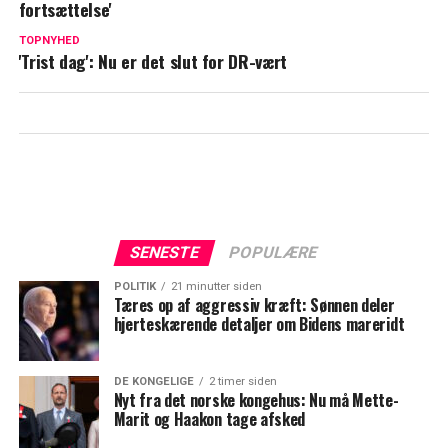
fortsættelse'
Janni Ree slår fast: Har prøvet det hele
TOPNYHED
'Trist dag': Nu er det slut for DR-vært
SENESTE
POPULÆRE
POLITIK
21 minutter siden
Tæres op af aggressiv kræft: Sønnen deler
hjerteskærende detaljer om Bidens mareridt
DE KONGELIGE
2 timer siden
Nyt fra det norske kongehus: Nu må Mette-
Marit og Haakon tage afsked