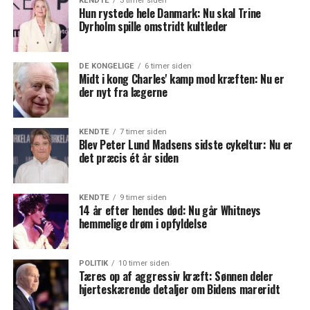
KENDTE
3 timer siden
Hun rystede hele Danmark: Nu skal Trine
Dyrholm spille omstridt kultleder
DE KONGELIGE
6 timer siden
Midt i kong Charles' kamp mod kræften: Nu er
der nyt fra lægerne
KENDTE
7 timer siden
Blev Peter Lund Madsens sidste cykeltur: Nu er
det præcis ét år siden
KENDTE
9 timer siden
14 år efter hendes død: Nu går Whitneys
hemmelige drøm i opfyldelse
POLITIK
10 timer siden
Tæres op af aggressiv kræft: Sønnen deler
hjerteskærende detaljer om Bidens mareridt