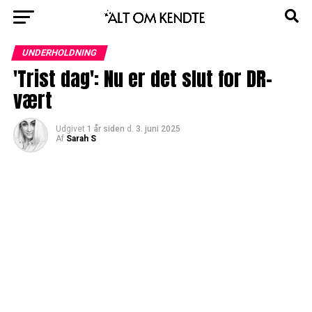
UNDERHOLDNING
'Trist dag': Nu er det slut for DR-
vært
Udgivet
1 år siden
d.
3. juni 2025
Af
Sarah S