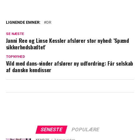
LIGNENDE EMNER:
DR
DR afslører: Det kan danskerne se frem til
SE NÆSTE
Janni Ree og Linse Kessler afslører stor nyhed: 'Spænd
25-års jubilæum: Markeres på DR næste
sikkerhedsbæltet'
år
TOPNYHED
Vild med dans-vinder afslører ny udfordring: Får selskab
af danske kendisser
SENESTE
POPULÆRE