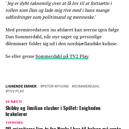
"
Jeg er dybt taknemlig over at få lov til at fortsætte i
rollen som Dan og lade mig rive med i hans mange
udfordringer som politimand og menneske.
"
Med premieredatoen nu afsløret kan seerne igen følge
Dan Sommerdahl, når nye sager og personlige
dilemmaer folder sig ud i den nordsjællandske kulisse.
Se eller gense
Sommerdahl på TV2 Play
.
LIGNENDE EMNER:
PETER MYGIND
SOMMERDAHL
TV2 PLAY
Sommerfornemmelser i januar:
'Sommerdahl' vender tilbage
SE NÆSTE
Skibby og Jimilian clasher i Spillet: Enigheden
Nu er det officielt: Denne dag kan du se
krakelerer
den nye sæson af 'Sommerdahl'
TOPNYHED
DR prioriterer live tv fra Nuuk: I hus til halsen må vente