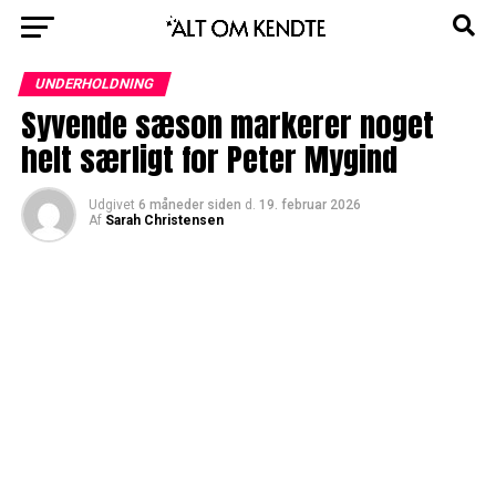
UNDERHOLDNING
Syvende sæson markerer noget
helt særligt for Peter Mygind
Udgivet
6 måneder siden
d.
19. februar 2026
Af
Sarah Christensen