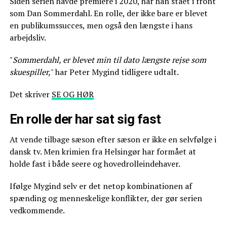
Siden serien havde premiere i 2020, har han stået i front
som Dan Sommerdahl. En rolle, der ikke bare er blevet
en publikumssucces, men også den længste i hans
arbejdsliv.
"
Sommerdahl, er blevet min til dato længste rejse som
skuespiller,
" har Peter Mygind tidligere udtalt.
Det skriver
SE OG HØR
En rolle der har sat sig fast
At vende tilbage sæson efter sæson er ikke en selvfølge i
dansk tv. Men krimien fra Helsingør har formået at
holde fast i både seere og hovedrolleindehaver.
Ifølge Mygind selv er det netop kombinationen af
spænding og menneskelige konflikter, der gør serien
vedkommende.