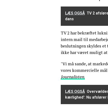
LÆS OGSÅ
TV 2 afslør
dans
TV 2 har bekræftet lukni
intern mail til medarbej
beslutningen skyldes et
ikke har været muligt at
"Vi må sande, at marked
vores kommercielle mål ik
Journalisten
.
LÆS OGSÅ
Overvælden
kærlighed': Nu afsløre