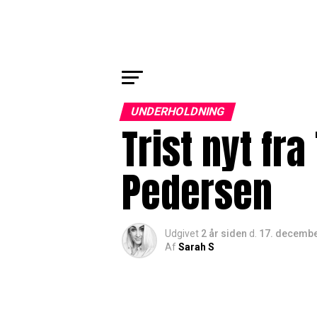
UNDERHOLDNING
Trist nyt fra
Pedersen
Udgivet
2 år siden
d.
17. decembe
Af
Sarah S