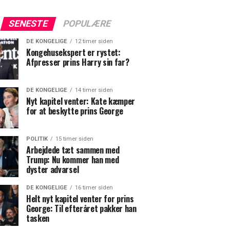
SENESTE
POPULÆRE
DE KONGELIGE
12 timer siden
Kongehusekspert er rystet:
Afpresser prins Harry sin far?
DE KONGELIGE
14 timer siden
Nyt kapitel venter: Kate kæmper
for at beskytte prins George
POLITIK
15 timer siden
Arbejdede tæt sammen med
Trump: Nu kommer han med
dyster advarsel
DE KONGELIGE
16 timer siden
Helt nyt kapitel venter for prins
George: Til efteråret pakker han
tasken