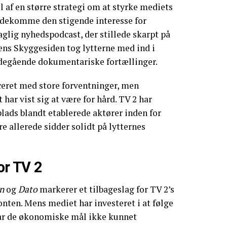
l af en større strategi om at styrke mediets
ødekomme den stigende interesse for
aglig nyhedspodcast, der stillede skarpt på
mens Skyggesiden tog lytterne med ind i
degående dokumentariske fortællinger.
ceret med store forventninger, men
har vist sig at være for hård. TV 2 har
plads blandt etablerede aktører inden for
e allerede sidder solidt på lytternes
or TV 2
n
og
Dato
markerer et tilbageslag for TV 2’s
nten. Mens mediet har investeret i at følge
 har de økonomiske mål ikke kunnet