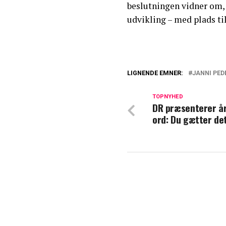
beslutningen vidner om,
udvikling – med plads til
LIGNENDE EMNER:
JANNI PED
Janni Pedersen ra
TOPNYHED
DR præsenterer å
TV 2 bekræfter: 
ord: Du gætter det