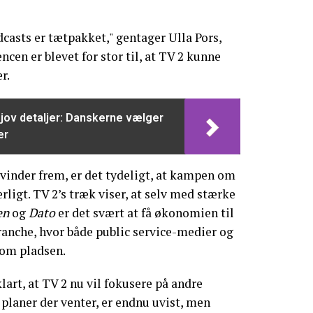
asts er tætpakket," gentager Ulla Pors,
ncen er blevet for stor til, at TV 2 kunne
r.
sjov detaljer: Danskerne vælger
er
vinder frem, er det tydeligt, at kampen om
ligt. TV 2’s træk viser, at selv med stærke
en
og
Dato
er det svært at få økonomien til
anche, hvor både public service-medier og
 om pladsen.
art, at TV 2 nu vil fokusere på andre
 planer der venter, er endnu uvist, men