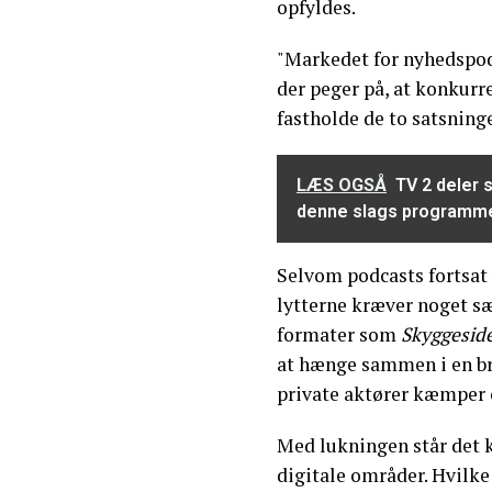
opfyldes.
"Markedet for nyhedspodc
der peger på, at konkurre
fastholde de to satsninge
LÆS OGSÅ
TV 2 deler 
denne slags programm
Selvom podcasts fortsat 
lytterne kræver noget sær
formater som
Skyggesid
at hænge sammen i en br
private aktører kæmper
Med lukningen står det kl
digitale områder. Hvilke