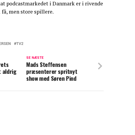
 at podcastmarkedet i Danmark er i rivende
 få, men store spillere.
ERSEN
TV2
ser: Dobbelttjek det, før i gør noget
SE NÆSTE
rets
Elsket program vender tilbage
Mads Steffensen
 aldrig
præsenterer spritnyt
show med Søren Pind