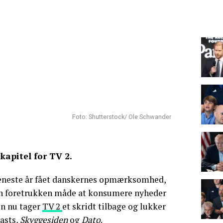
Foto: Shutterstock/ Ole Schwander
 kapitel for TV 2.
seneste år fået danskernes opmærksomhed,
en foretrukken måde at konsumere nyheder
n nu tager
TV 2
et skridt tilbage og lukker
asts,
Skyggesiden
og
Dato
.