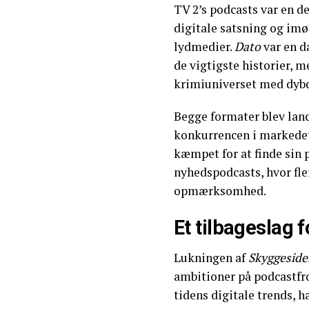
TV 2’s podcasts var en de
digitale satsning og im
lydmedier.
Dato
var en d
de vigtigste historier, 
krimiuniverset med dyb
Begge formater blev lan
konkurrencen i markedet 
kæmpet for at finde sin 
nyhedspodcasts, hvor fler
opmærksomhed.
Et tilbageslag f
Lukningen af
Skyggeside
ambitioner på podcastfro
tidens digitale trends,