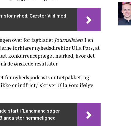
er stor nyhed: Gæster Vild med
ngen over for fagbladet
Journalisten
. I en
derne forklarer nyhedsdirektør Ulla Pors, at
 tæt konkurrencepræget marked, hvor det
 nå de ønskede resultater.
et for nyhedspodcasts er tætpakket, og
ke er indfriet," skriver Ulla Pors ifølge
de start i 'Landmand søger
r Bianca stor hemmelighed