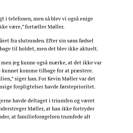
gt i telefonen, men så blev vi også enige
kke være,” fortæller Møller.
året fra slutrunden. Efter sin søns fødsel
bage til holdet, men det blev ikke aktuelt.
, men jeg kunne også mærke, at det ikke var
ke kunnet komme tilbage for at præstere.
ien,” siger han. For Kevin Møller var det
sige forpligtelser havde førsteprioritet.
gerne havde deltaget i triumfen og været
understreger Møller, at han ikke fortryder
nder, at familieforøgelsen trumfede alt