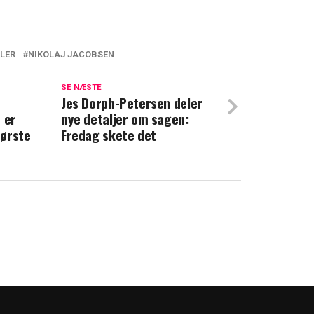
LER
NIKOLAJ JACOBSEN
ller tilbage? Nu svarer Nikolaj Jacobsen
SE NÆSTE
l
ikke i tvivl: Han skal ha' den
Jes Dorph-Petersen deler
 er
nye detaljer om sagen:
tørste
Fredag skete det