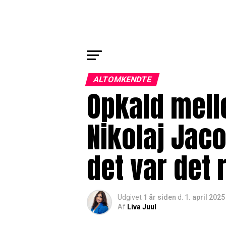
ALTOMKENDTE
Opkald mell
Nikolaj Jac
det var det 
Udgivet
1 år siden
d.
1. april 2025
Af
Liva Juul