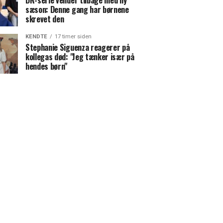
DR-serie vender tilbage med ny
sæson: Denne gang har børnene
skrevet den
KENDTE
17 timer siden
Stephanie Siguenza reagerer på
kollegas død: "Jeg tænker især på
hendes børn"