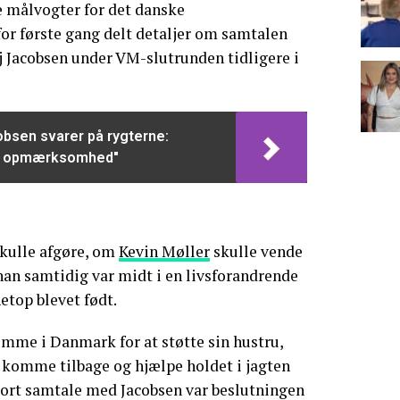
e målvogter for det danske
or første gang delt detaljer om samtalen
 Jacobsen under VM-slutrunden tidligere i
obsen svarer på rygterne:
lidt opmærksomhed"
skulle afgøre, om
Kevin Møller
skulle vende
 han samtidig var midt i en livsforandrende
etop blevet født.
jemme i Danmark for at støtte sin hustru,
 komme tilbage og hjælpe holdet i jagten
kort samtale med Jacobsen var beslutningen