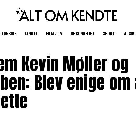
FORSIDE
KENDTE
FILM / TV
DE KONGELIGE
SPORT
MUSIK
em Kevin Møller og
oben: Blev enige om 
rette