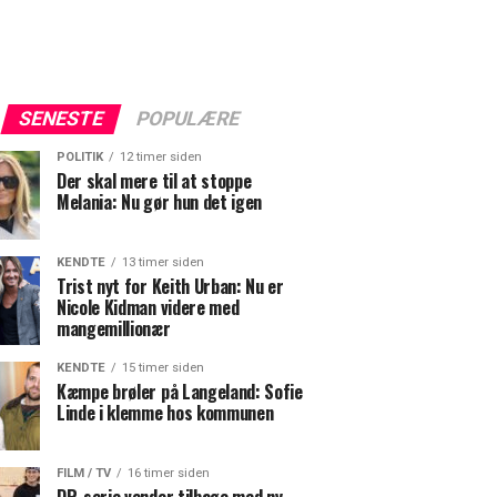
SENESTE
POPULÆRE
POLITIK
12 timer siden
Der skal mere til at stoppe
Melania: Nu gør hun det igen
KENDTE
13 timer siden
Trist nyt for Keith Urban: Nu er
Nicole Kidman videre med
mangemillionær
KENDTE
15 timer siden
Kæmpe brøler på Langeland: Sofie
Linde i klemme hos kommunen
FILM / TV
16 timer siden