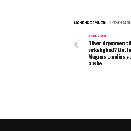
LIGNENDE EMNER:
KEVIN MØL
Kommer Kevin Mø
TOPNYHED
Bliver drømmen ti
Nikolaj Jacobsen 
virkelighed? Dette
Magnus Landins s
ønske