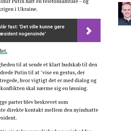
imir Putin haft en telefonsamtale – og
rigen i Ukraine.
lår fast: 'Det ville kunne gøre
præsident nogensinde'
det.
heden til at sende et klart budskab til den
drede Putin til at "vise en gestus, der
regede, hvor vigtigt det er med dialog og
s konflikten skal nærme sig en løsning.
gge parter blev beskrevet som
rste direkte kontakt mellem den nyindsatte
sident.