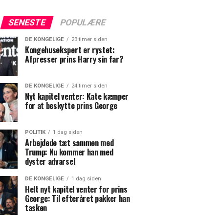
SENESTE
POPULÆRE
DE KONGELIGE
23 timer siden
Kongehusekspert er rystet:
Afpresser prins Harry sin far?
DE KONGELIGE
24 timer siden
Nyt kapitel venter: Kate kæmper
for at beskytte prins George
POLITIK
1 dag siden
Arbejdede tæt sammen med
Trump: Nu kommer han med
dyster advarsel
DE KONGELIGE
1 dag siden
Helt nyt kapitel venter for prins
George: Til efteråret pakker han
tasken