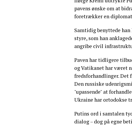
Ifølge Kreml udtrykte P
pavens ønske om at bidra
foretrækker en diplomati
Samtidig benyttede han l
styre, som han anklagede 
angribe civil infrastrukt
Paven har tidligere tilb
og Vatikanet har været 
fredsforhandlinger. Det f
Den russiske udenrigsmin
"upassende" at forhandle
Ukraine har ortodokse tr
Putins ord i samtalen tyd
dialog – dog på egne bet