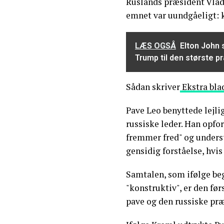
Ruslands præsident Vlad
emnet var uundgåeligt: k
LÆS OGSÅ
Elton John s
Trump til den største 
Sådan skriver
Ekstra bla
Pave Leo benyttede lejlig
russiske leder. Han opfor
fremmer fred" og underst
gensidig forståelse, hvi
Samtalen, som ifølge be
"konstruktiv", er den fø
pave og den russiske præ