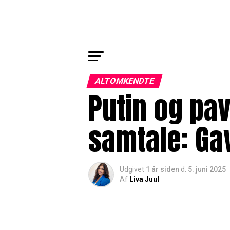
ALTOMKENDTE
Putin og pav
samtale: Ga
Udgivet
1 år siden
d.
5. juni 2025
Af
Liva Juul