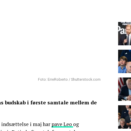
Foto: ErreRoberto / Shutterstock.com
ns budskab i første samtale mellem de
n indsættelse i maj har
pave Leo
og