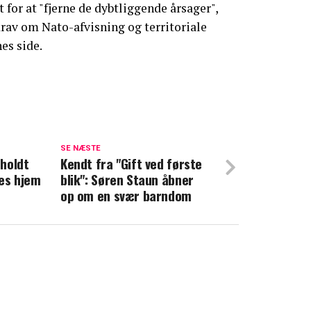
or at "fjerne de dybtliggende årsager",
 krav om Nato-afvisning og territoriale
es side.
familien: William og Kate vil ikke tilgive
SE NÆSTE
holdt
Kendt fra "Gift ved første
op om sårbart emne: Her er min diagnose
tes hjem
blik": Søren Staun åbner
op om en svær barndom