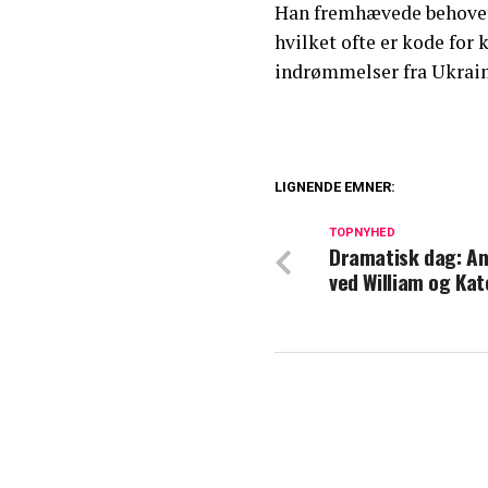
Han fremhævede behovet f
hvilket ofte er kode for
indrømmelser fra Ukrain
LIGNENDE EMNER:
Dyb kløft i konge
TOPNYHED
Dramatisk dag: An
Blachman åbner 
ved William og Ka