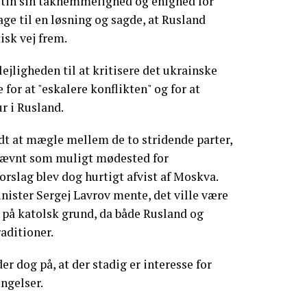
utin sin taknemmelighed og enighed for
ge til en løsning og sagde, at Rusland
sk vej frem.
ejligheden til at kritisere det ukrainske
for at "eskalere konflikten" og for at
ur i Rusland.
udt at mægle mellem de to stridende parter,
nævnt som muligt mødested for
orslag blev dog hurtigt afvist af Moskva.
ister Sergej Lavrov mente, det ville være
 på katolsk grund, da både Rusland og
aditioner.
er dog på, at der stadig er interesse for
ingelser.