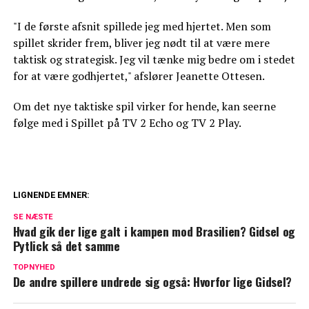
"I de første afsnit spillede jeg med hjertet. Men som
spillet skrider frem, bliver jeg nødt til at være mere
taktisk og strategisk. Jeg vil tænke mig bedre om i stedet
for at være godhjertet," afslører Jeanette Ottesen.
Om det nye taktiske spil virker for hende, kan seerne
følge med i Spillet på TV 2 Echo og TV 2 Play.
LIGNENDE EMNER:
Dyb kløft i kongefamilien: William og
SE NÆSTE
Kate vil ikke tilgive
Hvad gik der lige galt i kampen mod Brasilien? Gidsel og
Pytlick så det samme
Blachman åbner op om sårbart emne: Her
TOPNYHED
er min diagnose
De andre spillere undrede sig også: Hvorfor lige Gidsel?