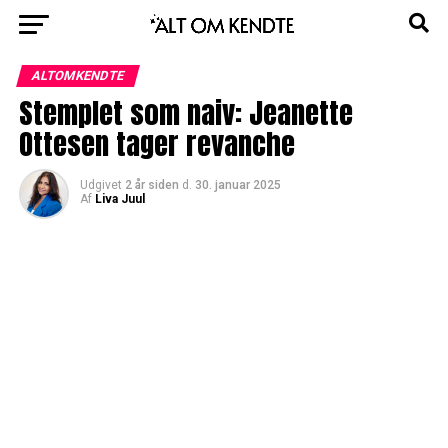
ALTOMKENDTE
Stemplet som naiv: Jeanette
Ottesen tager revanche
Udgivet
2 år siden
d.
30. januar 2025
Af
Liva Juul