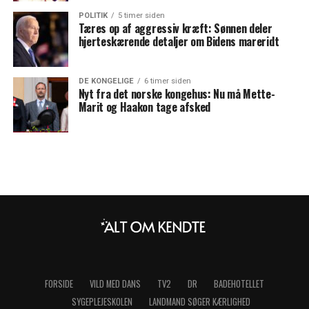
POLITIK
5 timer siden
Tæres op af aggressiv kræft: Sønnen deler
hjerteskærende detaljer om Bidens mareridt
DE KONGELIGE
6 timer siden
Nyt fra det norske kongehus: Nu må Mette-
Marit og Haakon tage afsked
FORSIDE
VILD MED DANS
TV2
DR
BADEHOTELLET
SYGEPLEJESKOLEN
LANDMAND SØGER KÆRLIGHED