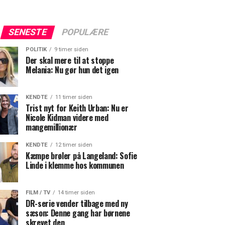
SENESTE
POPULÆRE
POLITIK
9 timer siden
Der skal mere til at stoppe
Melania: Nu gør hun det igen
KENDTE
11 timer siden
Trist nyt for Keith Urban: Nu er
Nicole Kidman videre med
mangemillionær
KENDTE
12 timer siden
Kæmpe brøler på Langeland: Sofie
Linde i klemme hos kommunen
FILM / TV
14 timer siden
DR-serie vender tilbage med ny
sæson: Denne gang har børnene
skrevet den