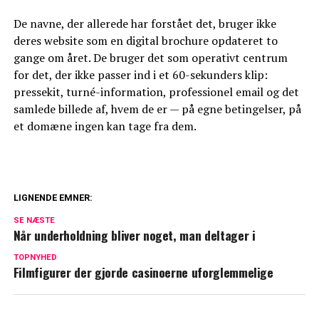
De navne, der allerede har forstået det, bruger ikke
deres website som en digital brochure opdateret to
gange om året. De bruger det som operativt centrum
for det, der ikke passer ind i et 60-sekunders klip:
pressekit, turné-information, professionel email og det
samlede billede af, hvem de er — på egne betingelser, på
et domæne ingen kan tage fra dem.
LIGNENDE EMNER:
Berømtheder og online spillemaskiner:
SE NÆSTE
Når underholdning bliver noget, man deltager i
Tendenser inden for live casino
TOPNYHED
Madkasserne, der redder kendis-
Filmfigurer der gjorde casinoerne uforglemmelige
hverdagen!