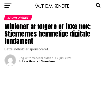
SPONSORERET
Millioner af følgere er ikke nok:
Stjernernes hemmelige digitale
fundament
Dette indhold er sponsoreret.
Udgivet
2 måneder siden
d.
17. juni 2026
Af
Line Hausted Svendsen