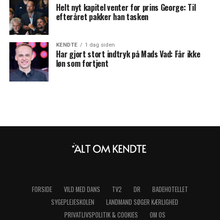
Helt nyt kapitel venter for prins George: Til
efteråret pakker han tasken
KENDTE
1 dag siden
Har gjort stort indtryk på Mads Vad: Får ikke
løn som fortjent
FORSIDE
VILD MED DANS
TV2
DR
BADEHOTELLET
SYGEPLEJESKOLEN
LANDMAND SØGER KÆRLIGHED
PRIVATLIVSPOLITIK & COOKIES
OM OS