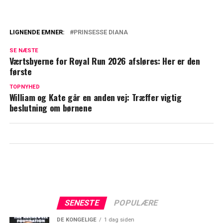
LIGNENDE EMNER:
PRINSESSE DIANA
Chok: Prins William afslører særlig
SE NÆSTE
detalje om Diana
Værtsbyerne for Royal Run 2026 afsløres: Her er den
første
Prinsesse Dianas niece vækker stor
begejstring: Her er den søde årsag
TOPNYHED
William og Kate går en anden vej: Træffer vigtig
beslutning om børnene
SENESTE
POPULÆRE
DE KONGELIGE
1 dag siden