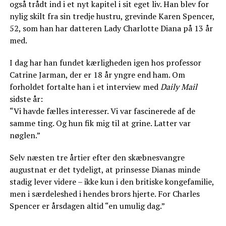
også trådt ind i et nyt kapitel i sit eget liv. Han blev for
nylig skilt fra sin tredje hustru, grevinde Karen Spencer,
52, som han har datteren Lady Charlotte Diana på 13 år
med.
I dag har han fundet kærligheden igen hos professor
Catrine Jarman, der er 18 år yngre end ham. Om
forholdet fortalte han i et interview med
Daily Mail
sidste år:
“Vi havde fælles interesser. Vi var fascinerede af de
samme ting. Og hun fik mig til at grine. Latter var
nøglen.”
Selv næsten tre årtier efter den skæbnesvangre
augustnat er det tydeligt, at prinsesse Dianas minde
stadig lever videre – ikke kun i den britiske kongefamilie,
men i særdeleshed i hendes brors hjerte. For Charles
Spencer er årsdagen altid “en umulig dag.”