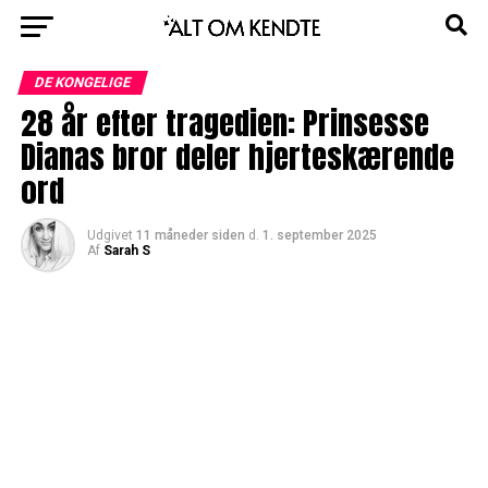
DE KONGELIGE
28 år efter tragedien: Prinsesse
Dianas bror deler hjerteskærende
ord
Udgivet
11 måneder siden
d.
1. september 2025
Af
Sarah S