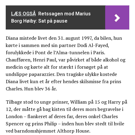
LÆS OGSÅ
Retssagen mod Marius
Borg Høiby: Sat på pause
Diana mistede livet den 31. august 1997, da bilen, hun
kørte i sammen med sin partner Dodi Al-Fayed,
forulykkede i Pont de l’Alma-tunnelen i Paris.
Chaufføren, Henri Paul, var påvirket af både alkohol og
medicin og kørte alt for stærkt i forsøget på at
undslippe paparazzier. Den tragiske ulykke kostede
Diana livet kun et år efter hendes skilsmisse fra prins
Charles. Hun blev 36 år.
Tilbage stod to unge prinser, William på 15 og Harry på
12, der måtte gå bag kisten til deres mors begravelse i
London – flankeret af deres far, deres onkel Charles
Spencer og prins Philip – inden hun blev stedt til hvile
ved barndomshjemmet Althorp House.