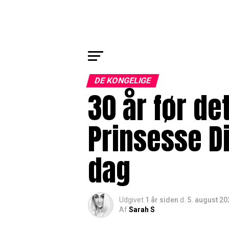
DE KONGELIGE
30 år før de
Prinsesse D
dag
Udgivet
1 år siden
d.
5. august 20
Af
Sarah S