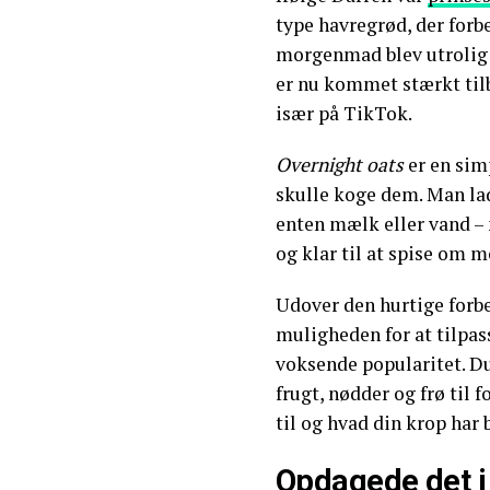
type havregrød, der forb
morgenmad blev utrolig 
er nu kommet stærkt tilb
især på TikTok.
Overnight oats
er en sim
skulle koge dem. Man la
enten mælk eller vand – 
og klar til at spise om 
Udover den hurtige forb
muligheden for at tilpass
voksende popularitet. D
frugt, nødder og frø til f
til og hvad din krop har b
Opdagede det i