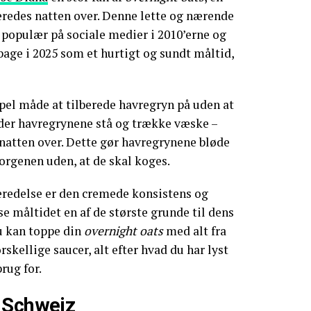
eredes natten over. Denne lette og nærende
populær på sociale medier i 2010’erne og
age i 2025 som et hurtigt og sundt måltid,
pel måde at tilberede havregryn på uden at
der havregrynene stå og trække væske –
natten over. Dette gør havregrynene bløde
morgenen uden, at de skal koges.
eredelse er den cremede konsistens og
e måltidet en af de største grunde til dens
u kan toppe din
overnight oats
med alt fra
orskellige saucer, alt efter hvad du har lyst
rug for.
 Schweiz