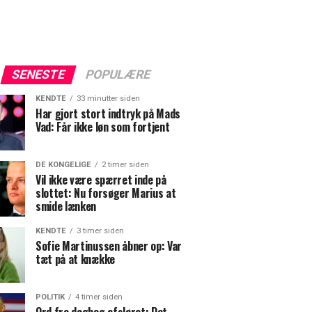
SENESTE
POPULÆRE
KENDTE
33 minutter siden
Har gjort stort indtryk på Mads
Vad: Får ikke løn som fortjent
DE KONGELIGE
2 timer siden
Vil ikke være spærret inde på
slottet: Nu forsøger Marius at
smide lænken
KENDTE
3 timer siden
Sofie Martinussen åbner op: Var
tæt på at knække
POLITIK
4 timer siden