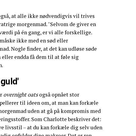
så, at alle ikke nødvendigvis vil trives
ratrige morgenmad. "Selvom de giver en
di på én gang, er vi alle forskellige.
måske ikke med en sød eller
ad. Nogle finder, at det kan udløse søde
eller endda få dem til at føle sig
n.
-guld'
ar
overnight oats
også opnået stor
ppellerer til ideen om, at man kan forkæle
 morgenmad uden at gå på kompromis med
ingsstoffer. Som Charlotte beskriver det:
 livsstil – at du kan forkæle dig selv uden
tadig opfylder dine makroer. Det er ren