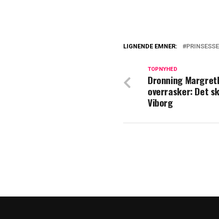
LIGNENDE EMNER:
PRINSESSE
Chok: Prins Will
TOPNYHED
Dronning Margret
Prinsesse Dianas
overrasker: Det sk
søde årsag
Viborg