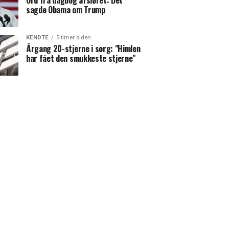
Ord fra dagbog afsløret: Det
sagde Obama om Trump
KENDTE
5 timer siden
Årgang 20-stjerne i sorg: "Himlen
har fået den smukkeste stjerne"