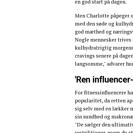
en god start på dagen.
Men Charlotte påpeger og
med den søde og kulhyd
god mæthed og næringsvær
Nogle mennesker trives 
kulhydratrigtig morgenm
cravings senere på dagen 
langsomme," advarer hu
'Ren influencer
For fitnessinfluencere h
popularitet, da retten a
sig selv med en lækker
sin sundhed og makronær
"De sælger den ultimative
restriktioner, mens du s