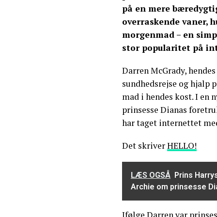
på en mere bæredygti
overraskende vaner, h
morgenmad – en simpel
stor popularitet på in
Darren McGrady, hendes 
sundhedsrejse og hjalp 
mad i hendes kost. I en n
prinsesse Dianas foretru
har taget internettet me
Det skriver
HELLO!
LÆS OGSÅ
Prins Harr
Archie om prinsesse Di
Ifølge Darren var
prinse