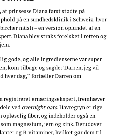
 at prinsesse Diana først stødte på
phold på en sundhedsklinik i Schweiz, hvor
 bircher müsli – en version opfundet af en
ert. Diana blev straks forelsket i retten og
hjem.
lig gode, og alle ingredienserne var super
en, kom tilbage og sagde: 'Darren, jeg vil
d hver dag,'" fortæller Darren om
en registreret ernæringsekspert, fremhæver
dele ved
overnight oats
. Havregryn er rige
n opløselig fiber, og indeholder også en
 som magnesium, jern og zink. Derudover
anter og B-vitaminer, hvilket gør dem til