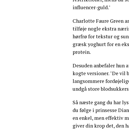
influencer-guld."
Charlotte Faure Green an
tilføje nogle ekstra nær
hørfrø for tekstur og sun
græsk yoghurt for en eks
protein.
Desuden anbefaler hun at
kogte versioner. "De vil
langsommere fordøjelige
undgå store blodsukkerst
Så næste gang du har ly
du følge i prinsesse Dia
en enkel, men effektiv m
giver din krop det, den h