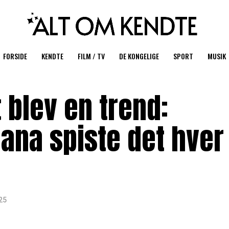
FORSIDE
KENDTE
FILM / TV
DE KONGELIGE
SPORT
MUSIK
t blev en trend:
iana spiste det hver
25