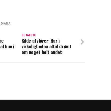
 DIANA
iam afslører særlig detalje om Diana
SE NÆSTE
he
 niece vækker stor begejstring: Her er den
Kilde afslører: Har i
al hun i
virkeligheden altid drømt
om noget helt andet