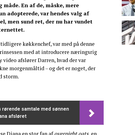
g måde. En af de, måske, mere
un adopterede, var hendes valg af
, men sund ret, der nu har vundet
ternettet.
tidligere køkkenchef, var med på denne
prinsessen med at introducere næringsrig
y video afslører Darren, hvad der var
kne morgenmåltid – og det er noget, der
d storm.
ys rørende samtale med sønnen
ana afsløret
sse Diana
en stor fan af
overnight oats
, en