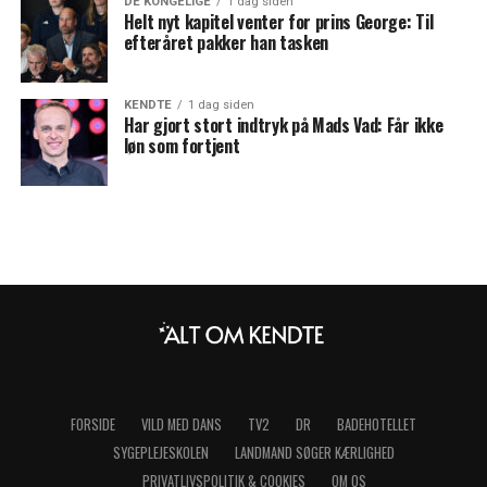
DE KONGELIGE
1 dag siden
Helt nyt kapitel venter for prins George: Til
efteråret pakker han tasken
KENDTE
1 dag siden
Har gjort stort indtryk på Mads Vad: Får ikke
løn som fortjent
FORSIDE
VILD MED DANS
TV2
DR
BADEHOTELLET
SYGEPLEJESKOLEN
LANDMAND SØGER KÆRLIGHED
PRIVATLIVSPOLITIK & COOKIES
OM OS