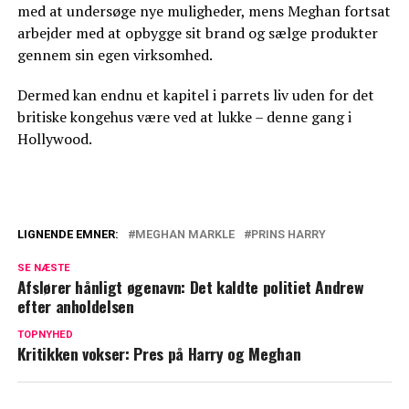
med at undersøge nye muligheder, mens Meghan fortsat
arbejder med at opbygge sit brand og sælge produkter
gennem sin egen virksomhed.
Dermed kan endnu et kapitel i parrets liv uden for det
britiske kongehus være ved at lukke – denne gang i
Hollywood.
LIGNENDE EMNER:
MEGHAN MARKLE
PRINS HARRY
Bekymring hos Harry og Meghan: Frygter
SE NÆSTE
at ny dokumentar ødelægger alt
Afslører hånligt øgenavn: Det kaldte politiet Andrew
efter anholdelsen
Nyt klip florerer: Det siger Meghan om
Harry
TOPNYHED
Kritikken vokser: Pres på Harry og Meghan