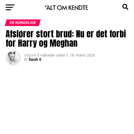
DE KONGELIGE
Afslører stort brud: Nu er det forbi
for Harry og Meghan
Udgivet
5 måneder siden
d.
18. marts 2026
Af
Sarah S