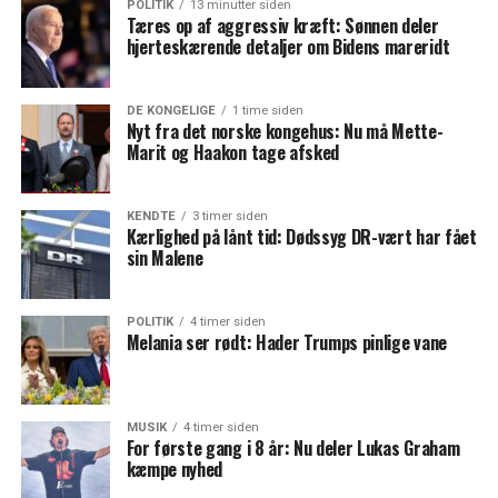
POLITIK
13 minutter siden
Tæres op af aggressiv kræft: Sønnen deler
hjerteskærende detaljer om Bidens mareridt
DE KONGELIGE
1 time siden
Nyt fra det norske kongehus: Nu må Mette-
Marit og Haakon tage afsked
KENDTE
3 timer siden
Kærlighed på lånt tid: Dødssyg DR-vært har fået
sin Malene
POLITIK
4 timer siden
Melania ser rødt: Hader Trumps pinlige vane
MUSIK
4 timer siden
For første gang i 8 år: Nu deler Lukas Graham
kæmpe nyhed