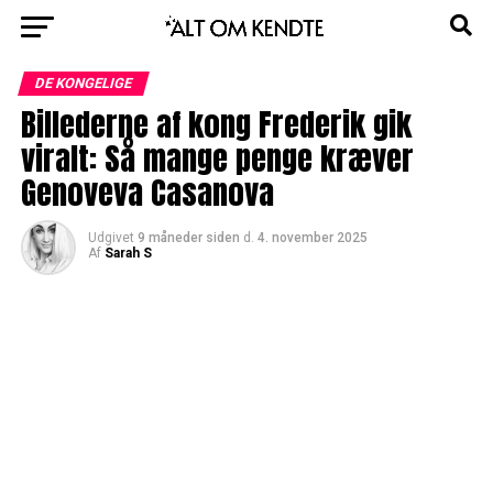
DE KONGELIGE
Billederne af kong Frederik gik
viralt: Så mange penge kræver
Genoveva Casanova
Udgivet
9 måneder siden
d.
4. november 2025
Af
Sarah S