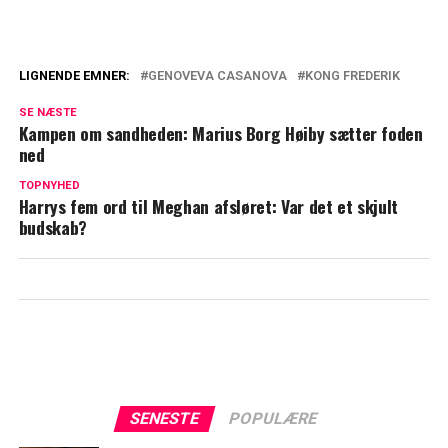
LIGNENDE EMNER:
GENOVEVA CASANOVA
KONG FREDERIK
Var kong Frederik Mary utro? Rygtet kan
SE NÆSTE
han aldrig ryste af sig
Kampen om sandheden: Marius Borg Høiby sætter foden
ned
Efter rygter med kong Frederik: Genoveva
Casanova sender stikpille
TOPNYHED
Harrys fem ord til Meghan afsløret: Var det et skjult
budskab?
SENESTE
POPULÆRE