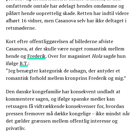
omfattende omtale har ødelagt hendes omdømme og
påført hende uoprettelig skade. Retten har indtil videre
afhørt 16 vidner, men Casanova selv har ikke deltaget i
retsmøderne.
Kort efter offentliggørelsen af billederne afviste
Casanova, at der skulle være noget romantisk mellem
hende og
Frederik
. Over for magasinet
Hola
sagde hun
ifølge
B.T.
:
“Jeg benægter kategorisk de udsagn, der antyder et
romantisk forhold mellem kronprins Frederik og mig.”
Den danske kongefamilie har konsekvent undladt at
kommentere sagen, og ifølge spanske medier kan
retssagen få vidtrækkende konsekvenser for, hvordan
pressen fremover må dække kongelige – ikke mindst når
det gælder grænsen mellem offentlig interesse og
privatliv.