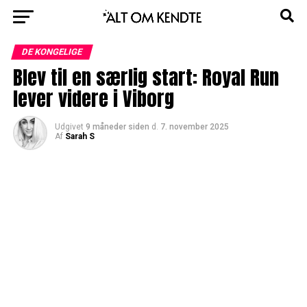
DE KONGELIGE
Blev til en særlig start: Royal Run
lever videre i Viborg
Udgivet
9 måneder siden
d.
7. november 2025
Af
Sarah S