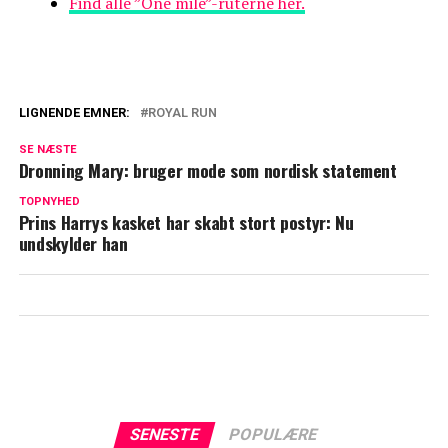
Find alle ”One mile”-ruterne her.
LIGNENDE EMNER:
ROYAL RUN
Royal Run præsenterer nye værtsbyer:
SE NÆSTE
Her er den første
Dronning Mary: bruger mode som nordisk statement
Et stort ønske: Royal Run afslører endnu
TOPNYHED
Prins Harrys kasket har skabt stort postyr: Nu
en by
undskylder han
SENESTE
POPULÆRE