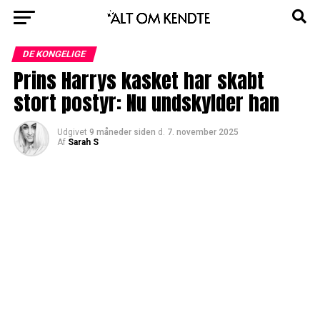
DE KONGELIGE
Prins Harrys kasket har skabt
stort postyr: Nu undskylder han
Udgivet
9 måneder siden
d.
7. november 2025
Af
Sarah S