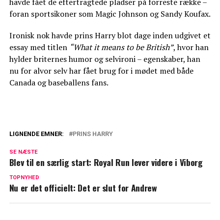
havde fået de eftertragtede pladser på forreste række –
foran sportsikoner som Magic Johnson og Sandy Koufax.
Ironisk nok havde prins Harry blot dage inden udgivet et
essay med titlen
“What it means to be British”
, hvor han
hylder briternes humor og selvironi – egenskaber, han
nu for alvor selv har fået brug for i mødet med både
Canada og baseballens fans.
LIGNENDE EMNER:
PRINS HARRY
Bekymring hos Harry og Meghan: Frygter
SE NÆSTE
at ny dokumentar ødelægger alt
Blev til en særlig start: Royal Run lever videre i Viborg
Nyt klip florerer: Det siger Meghan om
TOPNYHED
Nu er det officielt: Det er slut for Andrew
Harry