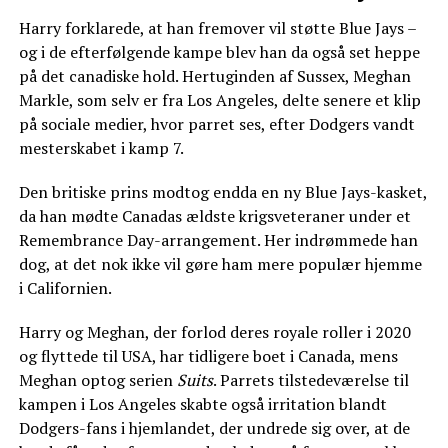
Harry forklarede, at han fremover vil støtte Blue Jays –
og i de efterfølgende kampe blev han da også set heppe
på det canadiske hold. Hertuginden af Sussex, Meghan
Markle, som selv er fra Los Angeles, delte senere et klip
på sociale medier, hvor parret ses, efter Dodgers vandt
mesterskabet i kamp 7.
Den britiske prins modtog endda en ny Blue Jays-kasket,
da han mødte Canadas ældste krigsveteraner under et
Remembrance Day-arrangement. Her indrømmede han
dog, at det nok ikke vil gøre ham mere populær hjemme
i Californien.
Harry og Meghan, der forlod deres royale roller i 2020
og flyttede til USA, har tidligere boet i Canada, mens
Meghan optog serien
Suits
. Parrets tilstedeværelse til
kampen i Los Angeles skabte også irritation blandt
Dodgers-fans i hjemlandet, der undrede sig over, at de