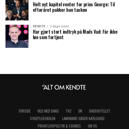
Helt nyt kapitel venter for prins George: Til
efteråret pakker han tasken
KENDTE
2 dage siden
Har gjort stort indtryk på Mads Vad: Får ikke
løn som fortjent
FORSIDE
VILD MED DANS
TV2
DR
BADEHOTELLET
SYGEPLEJESKOLEN
LANDMAND SØGER KÆRLIGHED
PRIVATLIVSPOLITIK & COOKIES
OM OS