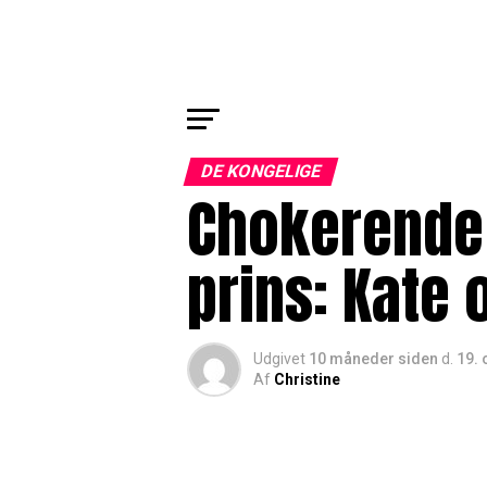
DE KONGELIGE
Chokerende j
prins: Kate 
Udgivet
10 måneder siden
d.
19. 
Af
Christine