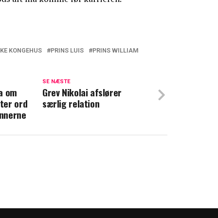
SKE KONGEHUS
PRINS LUIS
PRINS WILLIAM
 undgår prins William disse aftener i
SE NÆSTE
ra om
Grev Nikolai afslører
glimrede ved sit fravær: Er det mon
ter ord
særlig relation
ønnerne