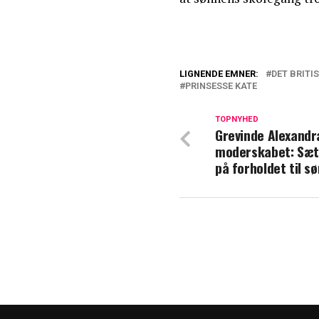
LIGNENDE EMNER:
DET BRITI
PRINSESSE KATE
Afslører: Derfor
Kates familie
TOPNYHED
Grevinde Alexand
William og Kate 
moderskabet: Sæt
årsagen?
på forholdet til s