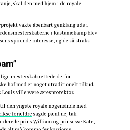
tanje, skal den med hjem i de royale
yprojekt vakte åbenbart genklang ude i
 Verdensmesterskaberne i Kastanjekamp blev
s spirende interesse, og de så straks
barn”
rlige mesterskab rettede derfor
ske hof med et noget utraditionelt tilbud.
s Louis ville være æresprotektor.
 til den yngste royale nogensinde med
rikse forældre
sagde pænt nej tak.
rderede prins William og prinsesse Kate,
ods alt må komme før karrieren.