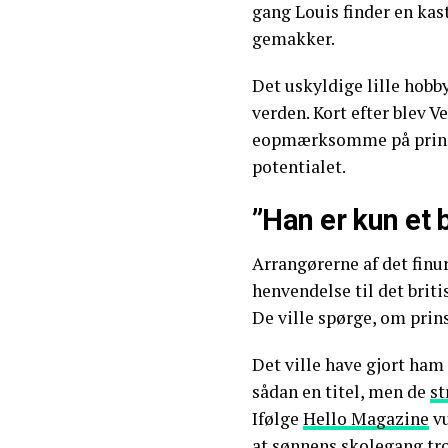
gang Louis finder en kas
gemakker.
Det uskyldige lille hobb
verden. Kort efter blev
eopmærksomme på prinsen
potentialet.
”Han er kun et 
Arrangørerne af det finu
henvendelse til det briti
De ville spørge, om prin
Det ville have gjort ham
sådan en titel, men de
st
Ifølge
Hello Magazine
vu
at sønnens skolegang tr