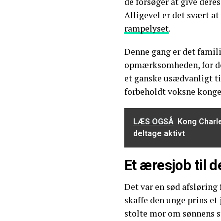
de forsøger at give dere
Alligevel er det svært a
rampelyset
.
Denne gang er det famili
opmærksomheden, for den
et ganske usædvanligt ti
forbeholdt voksne konge
LÆS OGSÅ
Kong Charl
deltage aktivt
Et æresjob til 
Det var en sød afsløring
skaffe den unge prins et
stolte mor om sønnens st