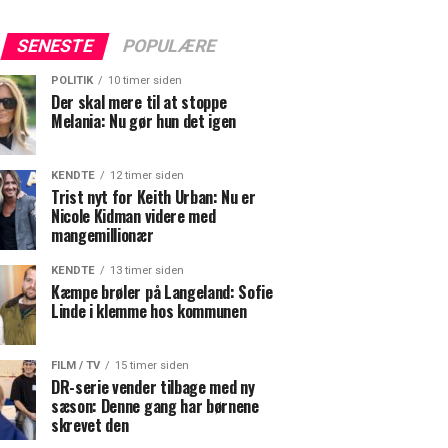
SENESTE
POPULÆRE
POLITIK
10 timer siden
Der skal mere til at stoppe
Melania: Nu gør hun det igen
KENDTE
12 timer siden
Trist nyt for Keith Urban: Nu er
Nicole Kidman videre med
mangemillionær
KENDTE
13 timer siden
Kæmpe brøler på Langeland: Sofie
Linde i klemme hos kommunen
FILM / TV
15 timer siden
DR-serie vender tilbage med ny
sæson: Denne gang har børnene
skrevet den