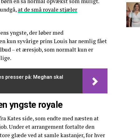
s børn en så normal opvækst som muligt.
t undgå,
at de små royale stjæler
ens yngste, der løber med
 kun syvårige prins Louis har nemlig fået
lbud – et æresjob, som normalt kun er
lige.
es presser på: Meghan skal
den yngste royale
 fra Kates side, som endte med næsten at
 job. Under et arrangement fortalte den
ore glæde ved at samle kastanjer, for hver