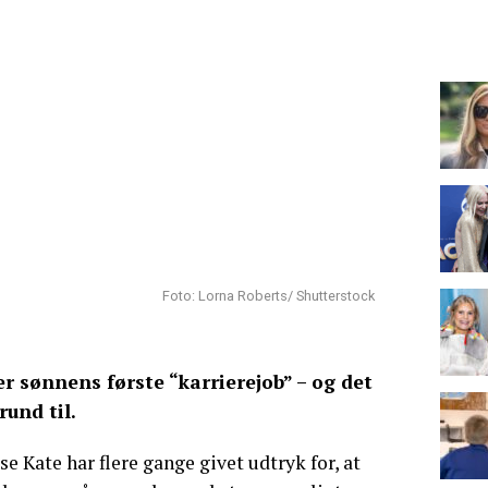
Foto: Lorna Roberts/ Shutterstock
r sønnens første “karrierejob” – og det
rund til.
e Kate har flere gange givet udtryk for, at