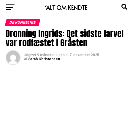
DE KONGELIGE
Dronning Ingrids: Det sidste farvel
var rodfæstet i Gråsten
Udgivet
9 måneder siden
d.
7. november 2025
Af
Sarah Christensen