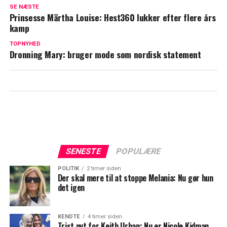
SE NÆSTE
dronning Elizabeth under Charles og
Prinsesse Märtha Louise: Hest360 lukker efter flere års
Camillas bryllup
kamp
Afslører regel: Dette er strengt forbudt
TOPNYHED
Dronning Mary: bruger mode som nordisk statement
for børnene hos William og Kate
SENESTE
POPULÆRE
POLITIK
2 timer siden
Der skal mere til at stoppe Melania: Nu gør hun
det igen
KENDTE
4 timer siden
Trist nyt for Keith Urban: Nu er Nicole Kidman