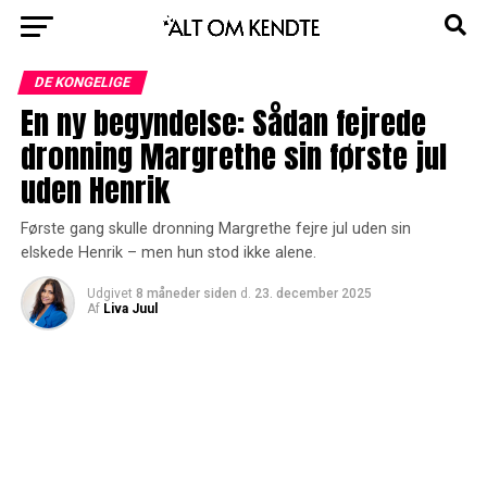
DE KONGELIGE
En ny begyndelse: Sådan fejrede
dronning Margrethe sin første jul
uden Henrik
Første gang skulle dronning Margrethe fejre jul uden sin
elskede Henrik – men hun stod ikke alene.
Udgivet
8 måneder siden
d.
23. december 2025
Af
Liva Juul