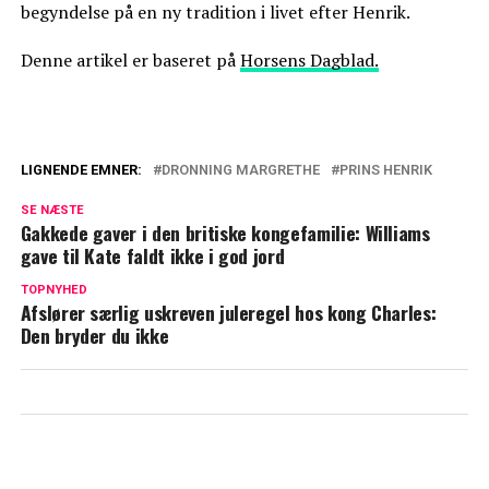
begyndelse på en ny tradition i livet efter Henrik.
Denne artikel er baseret på
Horsens Dagblad.
LIGNENDE EMNER:
DRONNING MARGRETHE
PRINS HENRIK
Kong Frederik åbner op: Det vigtigste
SE NÆSTE
mine forældre har lært mig
Gakkede gaver i den britiske kongefamilie: Williams
gave til Kate faldt ikke i god jord
Sådan mødte dronning Margrethe og
TOPNYHED
prins Henrik hinanden
Afslører særlig uskreven juleregel hos kong Charles:
Den bryder du ikke