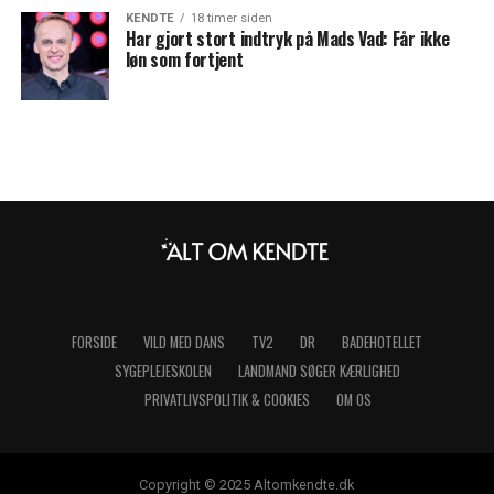
KENDTE
18 timer siden
Har gjort stort indtryk på Mads Vad: Får ikke
løn som fortjent
FORSIDE
VILD MED DANS
TV2
DR
BADEHOTELLET
SYGEPLEJESKOLEN
LANDMAND SØGER KÆRLIGHED
PRIVATLIVSPOLITIK & COOKIES
OM OS
Copyright © 2025 Altomkendte.dk