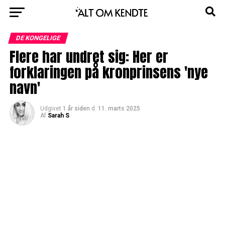
DE KONGELIGE
Flere har undret sig: Her er
forklaringen på kronprinsens 'nye
navn'
Udgivet
1 år siden
d.
11. marts 2025
Af
Sarah S