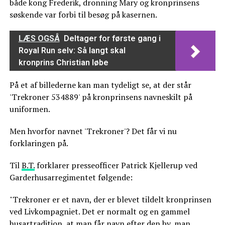
både kong Frederik, dronning Mary og kronprinsens
søskende var forbi til besøg på kasernen.
LÆS OGSÅ
Deltager for første gang i
Royal Run selv: Så langt skal
kronprins Christian løbe
På et af billederne kan man tydeligt se, at der står
'Trekroner 534889' på kronprinsens navneskilt på
uniformen.
Men hvorfor navnet 'Trekroner'? Det får vi nu
forklaringen på.
Til
B.T.
forklarer presseofficer Patrick Kjellerup ved
Garderhusarregimentet følgende:
"Trekroner er et navn, der er blevet tildelt kronprinsen
ved Livkompagniet. Det er normalt og en gammel
husartradition, at man får navn efter den by, man