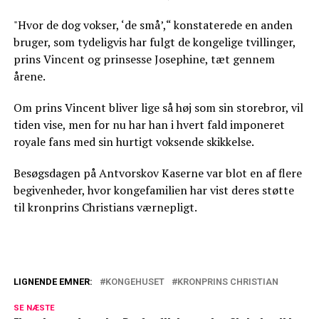
"Hvor de dog vokser, ‘de små’,“ konstaterede en anden
bruger, som tydeligvis har fulgt de kongelige tvillinger,
prins Vincent og prinsesse Josephine, tæt gennem
årene.
Om prins Vincent bliver lige så høj som sin storebror, vil
tiden vise, men for nu har han i hvert fald imponeret
royale fans med sin hurtigt voksende skikkelse.
Besøgsdagen på Antvorskov Kaserne var blot en af flere
begivenheder, hvor kongefamilien har vist deres støtte
til kronprins Christians værnepligt.
LIGNENDE EMNER:
KONGEHUSET
KRONPRINS CHRISTIAN
Nu er det bekræftet: Denne dag begynder
SE NÆSTE
kronprins Christians nye eventyr