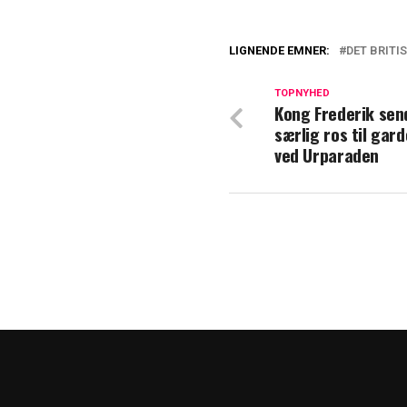
LIGNENDE EMNER:
DET BRITI
Slut med tavshe
TOPNYHED
Kong Frederik sen
Royal Lodge forf
særlig ros til gar
ved Urparaden