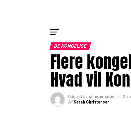
DE KONGELIGE
Flere konge
Hvad vil Ko
Udgivet
5 måneder siden
d.
12. m
Af
Sarah Christensen