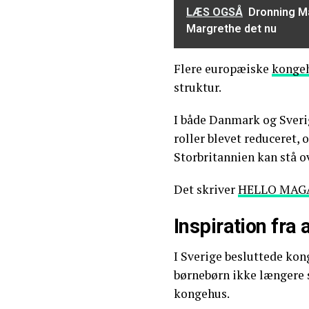
LÆS OGSÅ
Dronning Ma
Margrethe det nu
Flere europæiske
konge
struktur.
I både Danmark og Sveri
roller blevet reduceret, 
Storbritannien kan stå o
Det skriver
HELLO MAG
Inspiration fra
I Sverige besluttede kong
børnebørn ikke længere sk
kongehus.