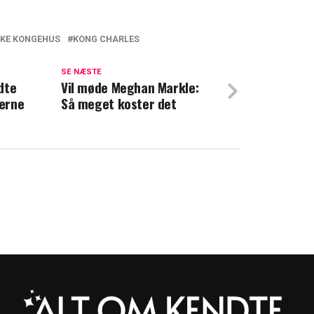
SKE KONGEHUS
KONG CHARLES
d? Nyt møde tyder på forsoning
SE NÆSTE
dte
alder: Prins Andrew nægter at flytte
Vil møde Meghan Markle:
derne
Så meget koster det