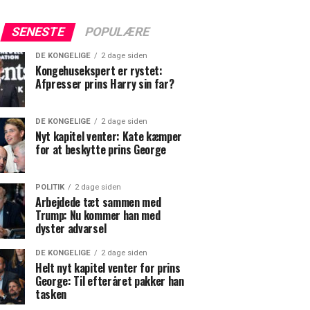
SENESTE
POPULÆRE
DE KONGELIGE
2 dage siden
Kongehusekspert er rystet:
Afpresser prins Harry sin far?
DE KONGELIGE
2 dage siden
Nyt kapitel venter: Kate kæmper
for at beskytte prins George
POLITIK
2 dage siden
Arbejdede tæt sammen med
Trump: Nu kommer han med
dyster advarsel
DE KONGELIGE
2 dage siden
Helt nyt kapitel venter for prins
George: Til efteråret pakker han
tasken