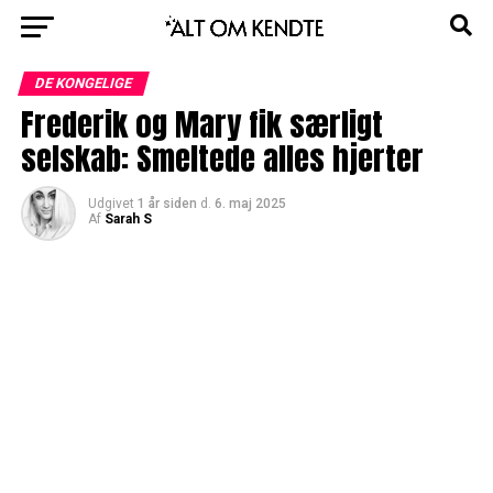
DE KONGELIGE
Frederik og Mary fik særligt
selskab: Smeltede alles hjerter
Udgivet
1 år siden
d.
6. maj 2025
Af
Sarah S