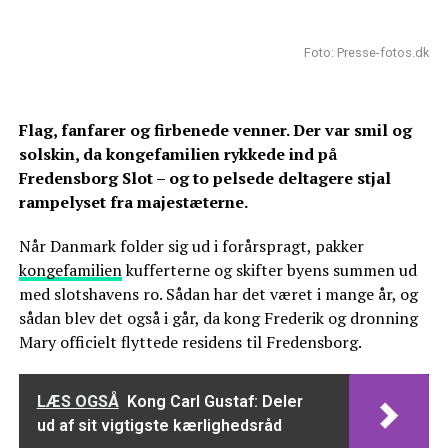
Foto: Presse-fotos.dk
Flag, fanfarer og firbenede venner. Der var smil og
solskin, da kongefamilien rykkede ind på
Fredensborg Slot – og to pelsede deltagere stjal
rampelyset fra majestæterne.
Når Danmark folder sig ud i forårspragt, pakker
kongefamilien
kufferterne og skifter byens summen ud
med slotshavens ro. Sådan har det været i mange år, og
sådan blev det også i går, da kong Frederik og dronning
Mary officielt flyttede residens til Fredensborg.
LÆS OGSÅ
Kong Carl Gustaf: Deler
ud af sit vigtigste kærlighedsråd