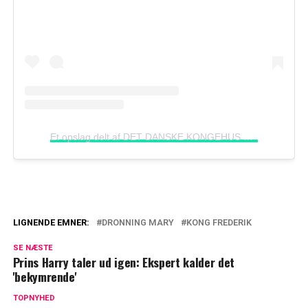
Et opslag delt af DET DANSKE KONGEHUS
(@detdans
LIGNENDE EMNER:
DRONNING MARY
KONG FREDERIK
Vildt tilbud til kong Frederik og dronning
SE NÆSTE
Mary: Mon de gør det?
Prins Harry taler ud igen: Ekspert kalder det
'bekymrende'
Kong Frederik og dronning Mary i spidsen
for stort arrangement: Det koster én billet
TOPNYHED