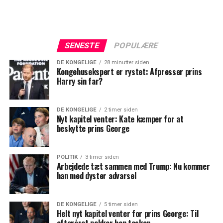
SENESTE
POPULÆRE
DE KONGELIGE
28 minutter siden
Kongehusekspert er rystet: Afpresser prins
Harry sin far?
DE KONGELIGE
2 timer siden
Nyt kapitel venter: Kate kæmper for at
beskytte prins George
POLITIK
3 timer siden
Arbejdede tæt sammen med Trump: Nu kommer
han med dyster advarsel
DE KONGELIGE
5 timer siden
Helt nyt kapitel venter for prins George: Til
efteråret pakker han tasken