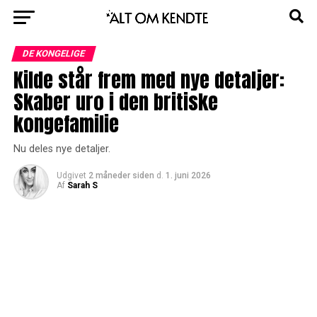
DE KONGELIGE
Kilde står frem med nye detaljer:
Skaber uro i den britiske
kongefamilie
Nu deles nye detaljer.
Udgivet
2 måneder siden
d.
1. juni 2026
Af
Sarah S