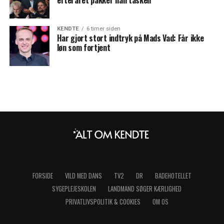
KENDTE
6 timer siden
Har gjort stort indtryk på Mads Vad: Får ikke
løn som fortjent
FORSIDE
VILD MED DANS
TV2
DR
BADEHOTELLET
SYGEPLEJESKOLEN
LANDMAND SØGER KÆRLIGHED
PRIVATLIVSPOLITIK & COOKIES
OM OS