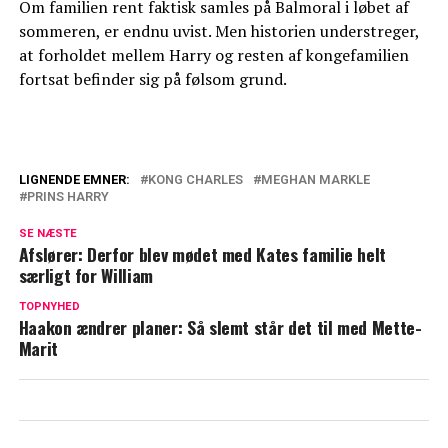
Om familien rent faktisk samles på Balmoral i løbet af
sommeren, er endnu uvist. Men historien understreger,
at forholdet mellem Harry og resten af kongefamilien
fortsat befinder sig på følsom grund.
LIGNENDE EMNER:
KONG CHARLES
MEGHAN MARKLE
PRINS HARRY
Svær tid for prins Harry: Ikke inviteret til
jul
SE NÆSTE
Afslører: Derfor blev mødet med Kates familie helt
Kilder afslører: Kong Charles er desperat
særligt for William
TOPNYHED
Haakon ændrer planer: Så slemt står det til med Mette-
Marit