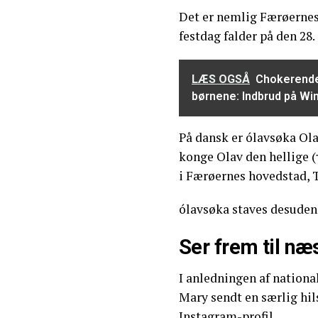
Det er nemlig Færøernes
festdag falder på den 28. 
LÆS OGSÅ
Chokerende 
børnene: Indbrud på Wi
På dansk er ólavsøka Ola
konge Olav den hellige (†
i Færøernes hovedstad, 
ólavsøka staves desuden 
Ser frem til næ
I anledningen af nationa
Mary sendt en særlig hil
Instagram-profil.