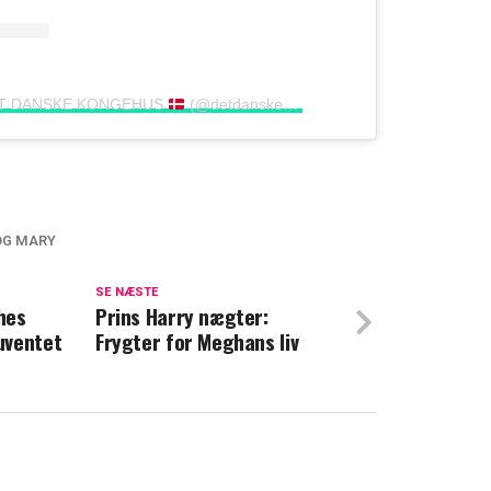
f DET DANSKE KONGEHUS
(@detdanskekongehus)
OG MARY
 vækker opsigt: Hvor er de?
SE NÆSTE
hes
uventet drejning: Gave fra tilskuer fik
Prins Harry nægter:
uventet
Frygter for Meghans liv
l at bryde sammen i grin