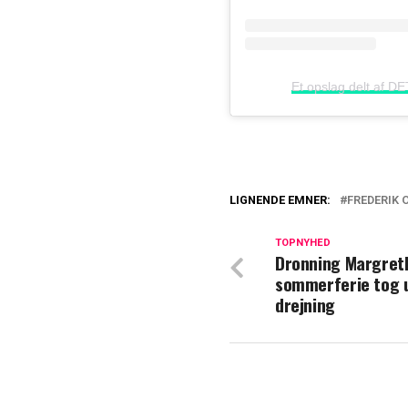
Et opslag delt a
LIGNENDE EMNER:
FREDERIK 
Frederik og Mary
TOPNYHED
Dronning Margret
Royalt besøg tog 
sommerferie tog 
dronning Mary ti
drejning