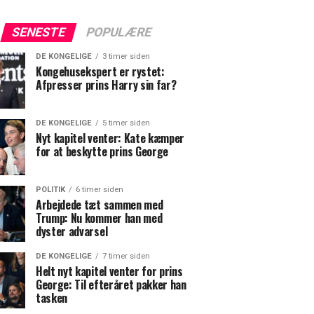
SENESTE
POPULÆRE
DE KONGELIGE
3 timer siden
Kongehusekspert er rystet:
Afpresser prins Harry sin far?
DE KONGELIGE
5 timer siden
Nyt kapitel venter: Kate kæmper
for at beskytte prins George
POLITIK
6 timer siden
Arbejdede tæt sammen med
Trump: Nu kommer han med
dyster advarsel
DE KONGELIGE
7 timer siden
Helt nyt kapitel venter for prins
George: Til efteråret pakker han
tasken