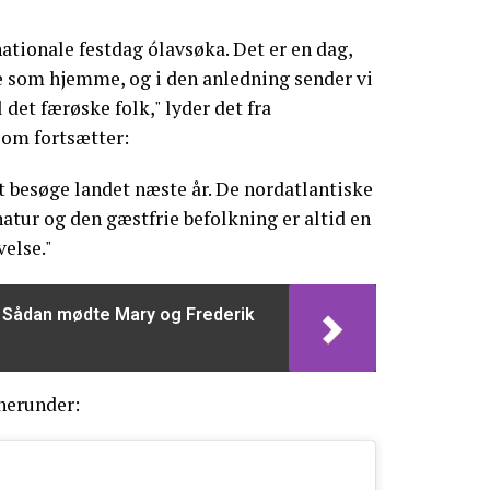
nationale festdag ólavsøka. Det er en dag,
 som hjemme, og i den anledning sender vi
l det færøske folk," lyder det fra
som fortsætter:
at besøge landet næste år. De nordatlantiske
atur og den gæstfrie befolkning er altid en
else."
: Sådan mødte Mary og Frederik
herunder: