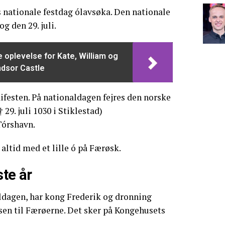
 nationale festdag ólavsøka. Den nationale
og den 29. juli.
oplevelse for Kate, William og
ndsor Castle
ifesten. På nationaldagen fejres den norske
 29. juli 1030 i Stiklestad)
Tórshavn.
altid med et lille ó på Færøsk.
ste år
ldagen, har kong Frederik og dronning
sen til Færøerne. Det sker på Kongehusets