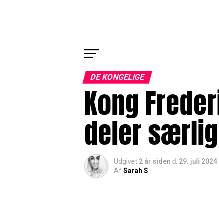
DE KONGELIGE
Kong Freder
deler særli
Udgivet
2 år siden
d.
29. juli 2024
Af
Sarah S