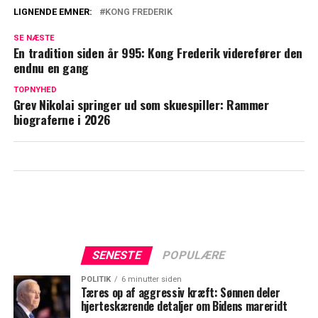
LIGNENDE EMNER:
KONG FREDERIK
Kong Frederik viderefører særlig
SE NÆSTE
tradition: Se de flotte billeder
En tradition siden år 995: Kong Frederik viderefører den
endnu en gang
Kongehuset bekræfter: Rygterne er sande
TOPNYHED
Grev Nikolai springer ud som skuespiller: Rammer
biograferne i 2026
SENESTE
POPULÆRE
POLITIK
6 minutter siden
Tæres op af aggressiv kræft: Sønnen deler
hjerteskærende detaljer om Bidens mareridt