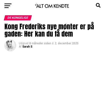
DE KONGELIGE
Kong Frederiks nye mønter er på
gaden: Her kan du få dem
Udgivet
8 måneder siden
d.
2. december 2025
Af
Sarah S