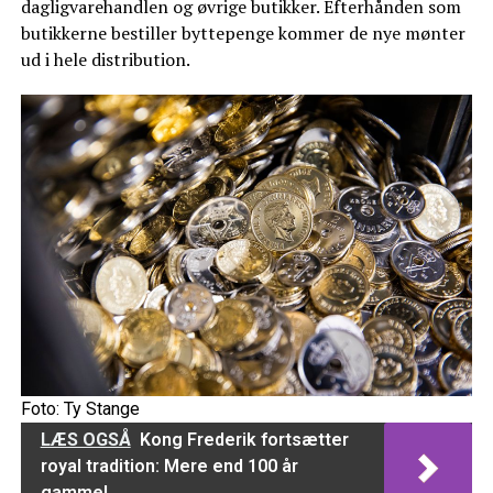
dagligvarehandlen og øvrige butikker. Efterhånden som
butikkerne bestiller byttepenge kommer de nye mønter
ud i hele distribution.
Foto: Ty Stange
LÆS OGSÅ
Kong Frederik fortsætter
royal tradition: Mere end 100 år
gammel