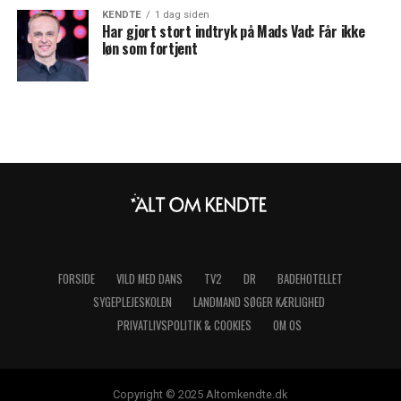
KENDTE
1 dag siden
Har gjort stort indtryk på Mads Vad: Får ikke
løn som fortjent
FORSIDE
VILD MED DANS
TV2
DR
BADEHOTELLET
SYGEPLEJESKOLEN
LANDMAND SØGER KÆRLIGHED
PRIVATLIVSPOLITIK & COOKIES
OM OS
Copyright © 2025 Altomkendte.dk