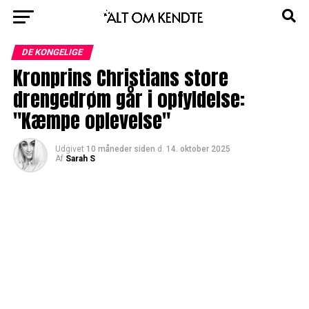
DE KONGELIGE
Kronprins Christians store
drengedrøm går i opfyldelse:
"Kæmpe oplevelse"
Udgivet
10 måneder siden
d.
14. oktober 2025
Af
Sarah S