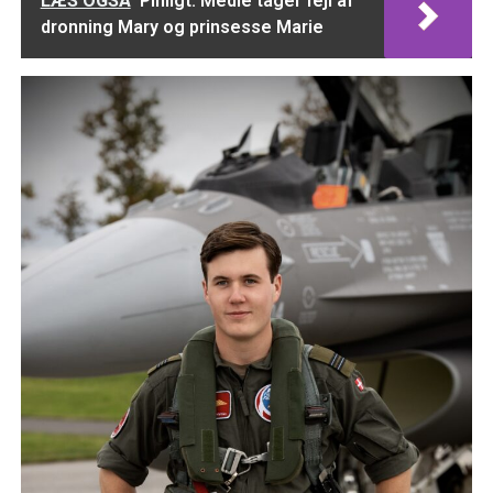
LÆS OGSÅ
Pinligt: Medie tager fejl af
dronning Mary og prinsesse Marie