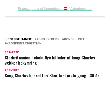
Et opslag delt af Kongehuset
(@detdanskekongehus)
LIGNENDE EMNER:
KONG FREDERIK
KONGEHUSET
KRONPRINS CHRISTIAN
Kongehuset bekræfter: Kronprins
Christian gør det igen
SE NÆSTE
Storbritannien i chok: Nye billeder af kong Charles
Flere har undret sig: Derfor fik kronprins
vækker bekymring
Christian ikke et navn baseret på hjemby
TOPNYHED
Kong Charles bekræfter: Sker for første gang i 30 år