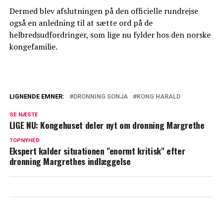
Dermed blev afslutningen på den officielle rundrejse
også en anledning til at sætte ord på de
helbredsudfordringer, som lige nu fylder hos den norske
kongefamilie.
LIGNENDE EMNER:
DRONNING SONJA
KONG HARALD
Et Kongeligt maraton: Parret har næsten
SE NÆSTE
besøgt hele Norge
LIGE NU: Kongehuset deler nyt om dronning Margrethe
Dronning Sonja: Forlader ikke kong
TOPNYHED
Ekspert kalder situationen "enormt kritisk" efter
Haralds side
dronning Margrethes indlæggelse