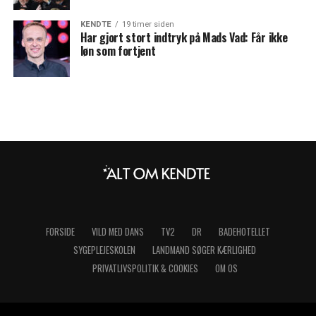
KENDTE
19 timer siden
Har gjort stort indtryk på Mads Vad: Får ikke
løn som fortjent
FORSIDE
VILD MED DANS
TV2
DR
BADEHOTELLET
SYGEPLEJESKOLEN
LANDMAND SØGER KÆRLIGHED
PRIVATLIVSPOLITIK & COOKIES
OM OS