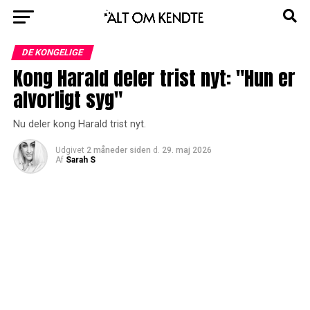
DE KONGELIGE
Kong Harald deler trist nyt: "Hun er
alvorligt syg"
Nu deler kong Harald trist nyt.
Udgivet
2 måneder siden
d.
29. maj 2026
Af
Sarah S