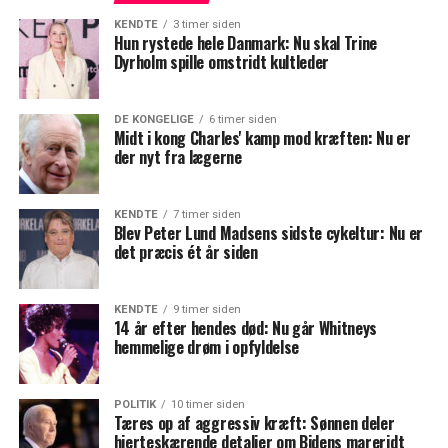
KENDTE
3 timer siden
Hun rystede hele Danmark: Nu skal Trine
Dyrholm spille omstridt kultleder
DE KONGELIGE
6 timer siden
Midt i kong Charles' kamp mod kræften: Nu er
der nyt fra lægerne
KENDTE
7 timer siden
Blev Peter Lund Madsens sidste cykeltur: Nu er
det præcis ét år siden
KENDTE
9 timer siden
14 år efter hendes død: Nu går Whitneys
hemmelige drøm i opfyldelse
POLITIK
10 timer siden
Tæres op af aggressiv kræft: Sønnen deler
hjerteskærende detaljer om Bidens mareridt