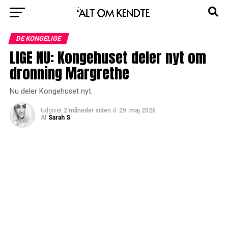
DE KONGELIGE
LIGE NU: Kongehuset deler nyt om
dronning Margrethe
Nu deler Kongehuset nyt.
Udgivet
2 måneder siden
d.
29. maj 2026
Af
Sarah S