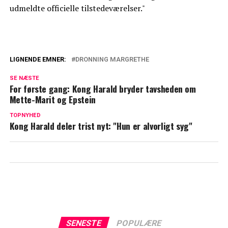
udmeldte officielle tilstedeværelser."
LIGNENDE EMNER:
DRONNING MARGRETHE
Helt paf dronning Margrethe: Blev
SE NÆSTE
tydeligt rørt
For første gang: Kong Harald bryder tavsheden om
Mette-Marit og Epstein
Dronning Margrethe giver flere millioner
TOPNYHED
kroner væk: Det er de gået til
Kong Harald deler trist nyt: "Hun er alvorligt syg"
SENESTE
POPULÆRE