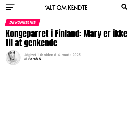
DE KONGELIGE
Kongeparret i Finland: Mary er ikke
til at genkende
Udgivet
1 år siden
d.
4. marts 2025
Af
Sarah S