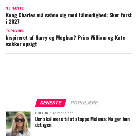
Kongeparret afslører overraskende nyt:
SE NÆSTE
Her er deres planer for næste år
Kong Charles må væbne sig med tålmodighed: Sker først
i 2027
Mange undrede sig: Derfor sad Frederik
og Mary yderst
TOPNYHED
Inspireret af Harry og Meghan? Prins William og Kate
vækker opsigt
SENESTE
POPULÆRE
POLITIK
4 timer siden
Der skal mere til at stoppe Melania: Nu gør hun
det igen