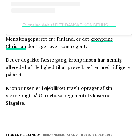
Et opslag delt af DET DANSKE KONGEHUS
(@detdans
Mens kongeparret er i Finland, er det
kronprins
Christian
der tager over som regent.
Det er dog ikke første gang, kronprinsen har nemlig
allerede haft lejlighed til at prøve kræfter med tidligere
på året.
Kronprinsen er i øjeblikket travlt optaget af sin
værnepligt på Gardehusarregimentets kaserne i
Slagelse.
LIGNENDE EMNER:
DRONNING MARY
KONG FREDERIK