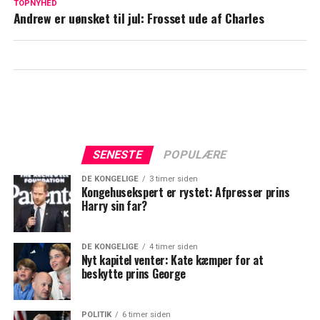
Mette-Marit bryder tavsheden for første
TOPNYHED
Andrew er uønsket til jul: Frosset ude af Charles
gang efter sønnens skandale
SENESTE
POPULÆRE
DE KONGELIGE
3 timer siden
Kongehusekspert er rystet: Afpresser prins
Harry sin far?
DE KONGELIGE
4 timer siden
Nyt kapitel venter: Kate kæmper for at
beskytte prins George
POLITIK
6 timer siden