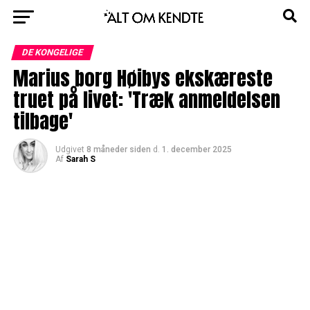
DE KONGELIGE
Marius borg Høibys ekskæreste
truet på livet: 'Træk anmeldelsen
tilbage'
Udgivet
8 måneder siden
d.
1. december 2025
Af
Sarah S