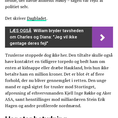
hende, der havde anmeldt Høiby – sagen var rejst af
politiet selv.
Det skriver
Dagbladet
.
LÆS OGSÅ
William bryder tavsheden
om Charles og Diana: "Jeg vil ikke
gentage deres fejl"
Truslerne stoppede dog ikke her. Den tiltalte skulle også
have kontaktet en tidligere torpedo og bedt ham om
enten at kidnappe eller dræbe Haukland, hvis hun ikke
betalte ham en million kroner. Det er blot ét af flere
forhold, der nu bliver gennemgået i retten. Den unge
mand er også sigtet for trusler mod Stortinget,
afpresning af erhvervsmanden Kjell Inge Røkke og Aker
ASA, samt henstillinger mod milliardæren Stein Erik
Hagen og andre profilerede nordmænd.