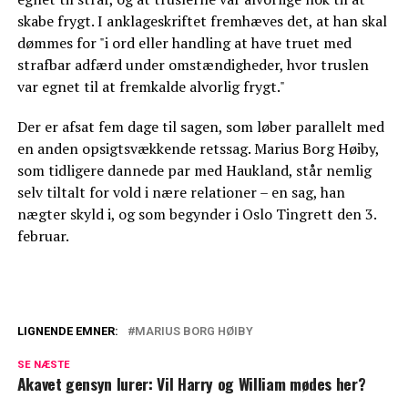
skabe frygt. I anklageskriftet fremhæves det, at han skal
dømmes for "i ord eller handling at have truet med
strafbar adfærd under omstændigheder, hvor truslen
var egnet til at fremkalde alvorlig frygt."
Der er afsat fem dage til sagen, som løber parallelt med
en anden opsigtsvækkende retssag. Marius Borg Høiby,
som tidligere dannede par med Haukland, står nemlig
selv tiltalt for vold i nære relationer – en sag, han
nægter skyld i, og som begynder i Oslo Tingrett den 3.
februar.
LIGNENDE EMNER:
MARIUS BORG HØIBY
Midt i den voldsomme sag: 'Papprinsen'
SE NÆSTE
er flygtet ud af landet
Akavet gensyn lurer: Vil Harry og William mødes her?