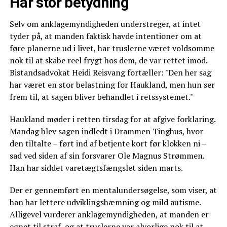
Har stor betydning
Selv om anklagemyndigheden understreger, at intet
tyder på, at manden faktisk havde intentioner om at
føre planerne ud i livet, har truslerne været voldsomme
nok til at skabe reel frygt hos dem, de var rettet imod.
Bistandsadvokat Heidi Reisvang fortæller: "Den her sag
har været en stor belastning for Haukland, men hun ser
frem til, at sagen bliver behandlet i retssystemet."
Haukland møder i retten tirsdag for at afgive forklaring.
Mandag blev sagen indledt i Drammen Tinghus, hvor
den tiltalte – ført ind af betjente kort før klokken ni –
sad ved siden af sin forsvarer Ole Magnus Strømmen.
Han har siddet varetægtsfængslet siden marts.
Der er gennemført en mentalundersøgelse, som viser, at
han har lettere udviklingshæmning og mild autisme.
Alligevel vurderer anklagemyndigheden, at manden er
egnet til straf, og at truslerne var alvorlige nok til at