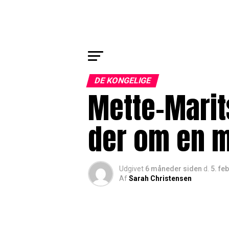
DE KONGELIGE
Mette-Marits
der om en 
Udgivet
6 måneder siden
d.
5. fe
Af
Sarah Christensen