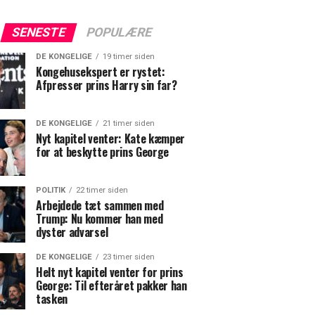
SENESTE
POPULÆRE
DE KONGELIGE
19 timer siden
Kongehusekspert er rystet:
Afpresser prins Harry sin far?
DE KONGELIGE
21 timer siden
Nyt kapitel venter: Kate kæmper
for at beskytte prins George
POLITIK
22 timer siden
Arbejdede tæt sammen med
Trump: Nu kommer han med
dyster advarsel
DE KONGELIGE
23 timer siden
Helt nyt kapitel venter for prins
George: Til efteråret pakker han
tasken