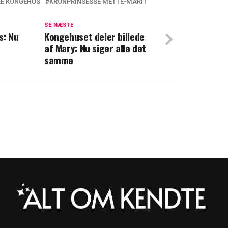
KE KONGEHUS
KRONPRINSESSE METTE-MARIT
g varme: Mette-Marit inspirerer i svær
SE NÆSTE
s: Nu
Kongehuset deler billede
af Mary: Nu siger alle det
krydsfeltet mellem moderskab og monarki
samme