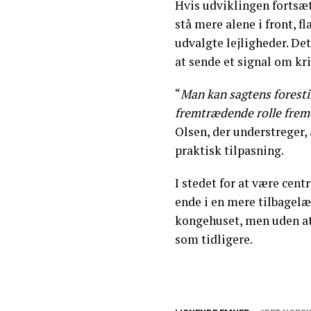
Hvis udviklingen fortsæ
stå mere alene i front, f
udvalgte lejligheder. Det
at sende et signal om kri
“
Man kan sagtens forestil
fremtrædende rolle frem
Olsen, der understreger, 
praktisk tilpasning.
I stedet for at være c
ende i en mere tilbagelæn
kongehuset, men uden at
som tidligere.