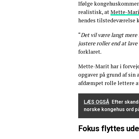
Ifølge kongehuskommenta
realistisk, at
Mette-Mari
hendes tilstedeværelse k
“
Det vil være langt mere
justere roller end at lave
forklaret.
Mette-Marit har i forveje
opgaver på grund af sin
afdæmpet rolle lettere at
LÆS OGSÅ
Efter skand
norske kongehus ord p
Fokus flyttes ud