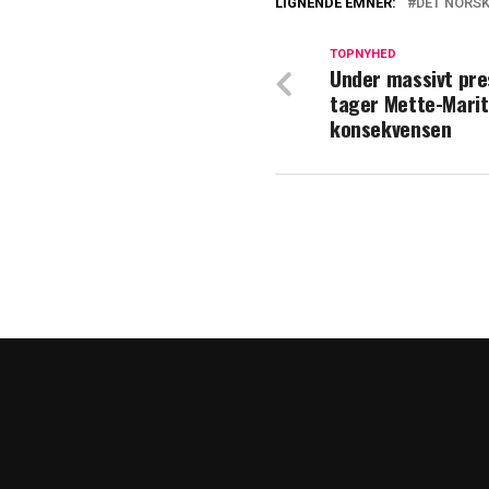
LIGNENDE EMNER:
DET NORS
Med værdighed o
tid
TOPNYHED
Under massivt pre
tager Mette-Marit
Mette-Marit: I 
konsekvensen