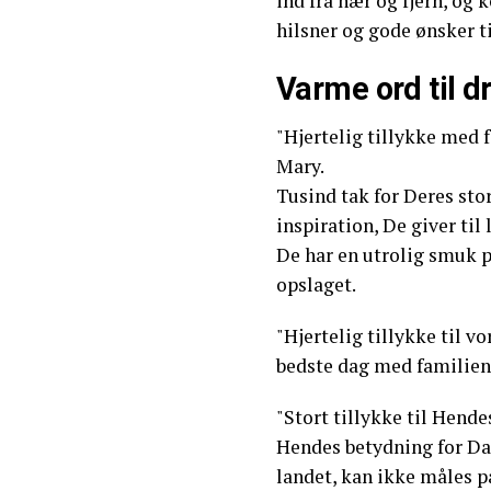
ind fra nær og fjern, o
hilsner og gode ønsker t
Varme ord til d
"Hjertelig tillykke med
Mary.
Tusind tak for Deres sto
inspiration, De giver til l
De har en utrolig smuk p
opslaget.
"Hjertelig tillykke til 
bedste dag med familien,
"Stort tillykke til Hend
Hendes betydning for Da
landet, kan ikke måles 