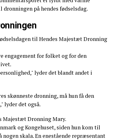
g kommentarsporet er fyldt med varme
il dronningen på hendes fødselsdag.
ronningen
 fødselsdagen til Hendes Majestæt Dronning
re engagement for folket og for den
ivet.
ersonlighed," lyder det blandt andet i
vores skønneste dronning, må hun få den
" lyder det også.
es Majestæt Dronning Mary.
nmark og Kongehuset, siden hun kom til
på nogen skala. En enestående repræsentant