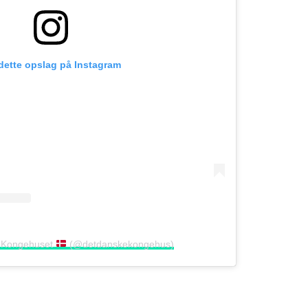
 dette opslag på Instagram
af Kongehuset
(@detdanskekongehus)