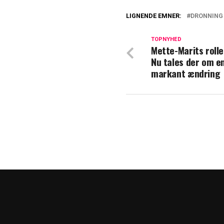
LIGNENDE EMNER:
DRONNING
Vækker opsigt i
forbandet
TOPNYHED
Mette-Marits rolle 
Nu tales der om e
Dronning Mary ti
markant ændring