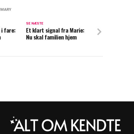
 MARY
 udenlandske medier: Marys hat må være
SE NÆSTE
i fare:
Et klart signal fra Marie:
n
Nu skal familien hjem
l særlig åbning: Derfor blev hun rørt