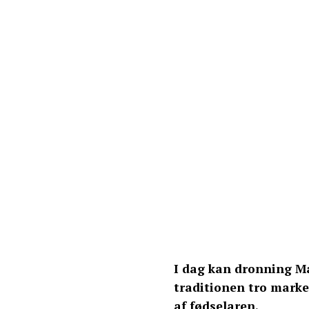
I dag kan dronning Mar
traditionen tro mark
af fødselaren.