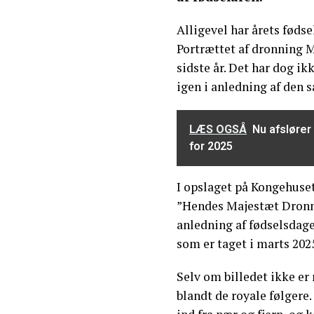
Alligevel har årets fød
Portrættet af dronning 
sidste år. Det har dog ik
igen i anledning af den s
LÆS OGSÅ
Nu afslører
for 2025
I opslaget på Kongehuset
”Hendes Majestæt Dronnin
anledning af fødselsdage
som er taget i marts 202
Selv om billedet ikke e
blandt de royale følger