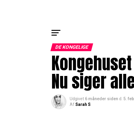
DE KONGELIGE
Kongehuset 
Nu siger al
Udgivet
6 måneder siden
d.
5. fe
Af
Sarah S