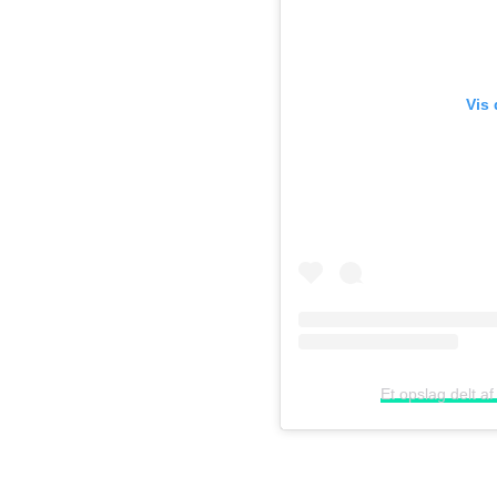
Vis
Et opslag delt 