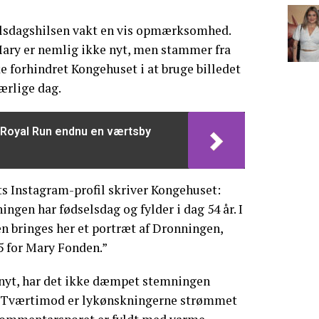
selsdagshilsen vakt en vis opmærksomhed.
Mary er nemlig ikke nyt, men stammer fra
ke forhindret Kongehuset i at bruge billedet
ærlige dag.
 Royal Run endnu en værtsby
s Instagram-profil skriver Kongehuset:
gen har fødselsdag og fylder i dag 54 år. I
n bringes her et portræt af Dronningen,
5 for Mary Fonden.”
r nyt, har det ikke dæmpet stemningen
e. Tværtimod er lykønskningerne strømmet