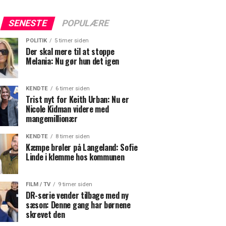
SENESTE
POPULÆRE
POLITIK
5 timer siden
Der skal mere til at stoppe
Melania: Nu gør hun det igen
KENDTE
6 timer siden
Trist nyt for Keith Urban: Nu er
Nicole Kidman videre med
mangemillionær
KENDTE
8 timer siden
Kæmpe brøler på Langeland: Sofie
Linde i klemme hos kommunen
FILM / TV
9 timer siden
DR-serie vender tilbage med ny
sæson: Denne gang har børnene
skrevet den