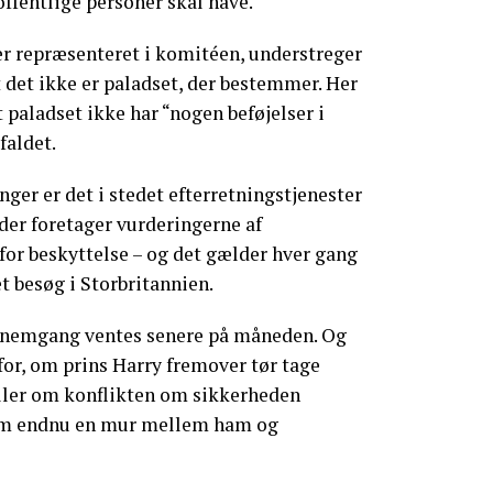
ffentlige personer skal have.
r repræsenteret i komitéen, understreger
t det ikke er paladset, der bestemmer. Her
t paladset ikke har “nogen beføjelser i
faldet.
ger er det i stedet efterretningstjenester
der foretager vurderingerne af
for beskyttelse – og det gælder hver gang
t besøg i Storbritannien.
nnemgang ventes senere på måneden. Og
for, om prins Harry fremover tør tage
eller om konflikten om sikkerheden
som endnu en mur mellem ham og