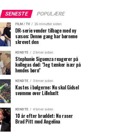
SENESTE
POPULÆRE
FILM / TV
26 minutter siden
DR-serie vender tilbage med ny
sæson: Denne gang har børnene
skrevet den
KENDTE
2 timer siden
Stephanie Siguenza reagerer på
kollegas død: "Jeg tænker især på
hendes børn"
KENDTE
3 timer siden
Kastes i bølgerne: Nu skal Gidsel
svømme over Lillebælt
KENDTE
4 timer siden
10 år efter bruddet: Nu raser
Brad Pitt mod Angelina