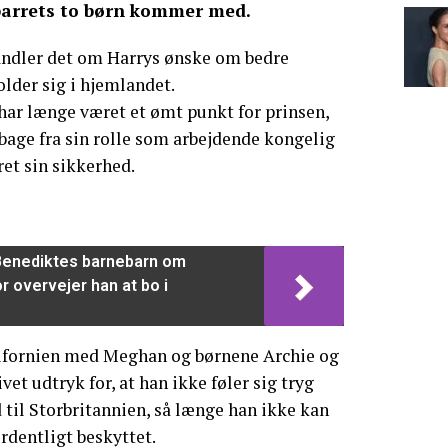
arrets to børn kommer med.
handler det om Harrys ønske om bedre
older sig i hjemlandet.
ar længe været et ømt punkt for prinsen,
lbage fra sin rolle som arbejdende kongelig
ret sin sikkerhed.
Benediktes barnebarn om
r overvejer han at bo i
alifornien med Meghan og børnene Archie og
ivet udtryk for, at han ikke føler sig tryg
 til Storbritannien, så længe han ikke kan
ordentligt beskyttet.