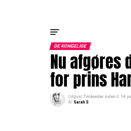
DE KONGELIGE
Nu afgøres d
for prins Ha
Udgivet
7 måneder siden
d.
14. j
Af
Sarah S