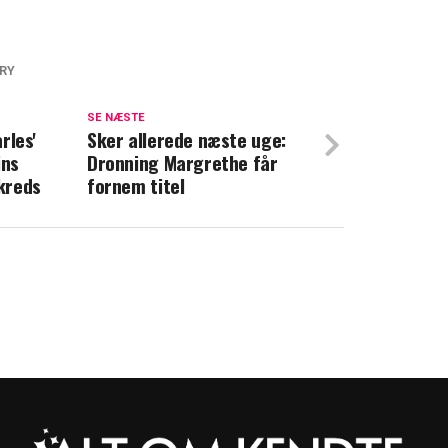
RRY
arry og Meghan: Frygter at ny
lægger alt
SE NÆSTE
rles'
Sker allerede næste uge:
ins
Dronning Margrethe får
r: Det siger Meghan om Harry
kreds
fornem titel