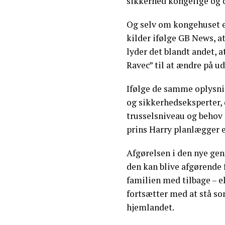
sikkerhed kongelige og o
Og selv om kongehuset e
kilder ifølge GB News, a
lyder det blandt andet, a
Ravec” til at ændre på ud
Ifølge de samme oplysnin
og sikkerhedseksperter, 
trusselsniveau og behov 
prins Harry planlægger e
Afgørelsen i den nye ge
den kan blive afgørende 
familien med tilbage – 
fortsætter med at stå 
hjemlandet.