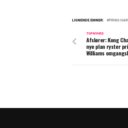
LIGNENDE EMNER:
PRINS HA
Bekymring hos H
dokumentar øde
TOPNYHED
Afslører: Kong Cha
nye plan ryster pr
Nyt klip florere
Williams omgangs