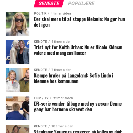
SENESTE
POPULÆRE
POLITIK
4 timer siden
Der skal mere til at stoppe Melania: Nu gør hun
det igen
KENDTE
6 timer siden
Trist nyt for Keith Urban: Nu er Nicole Kidman
videre med mangemillionær
KENDTE
7 timer siden
Kæmpe brøler på Langeland: Sofie Linde i
klemme hos kommunen
FILM / TV
9 timer siden
DR-serie vender tilbage med ny sæson: Denne
gang har børnene skrevet den
KENDTE
10 timer siden
Stephanie Siguenza reagerer på kollegas død: