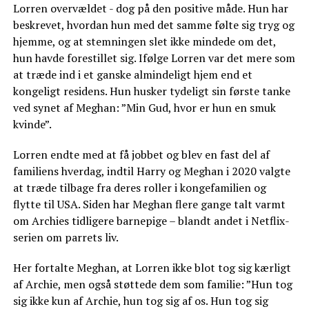
Lorren overvældet - dog på den positive måde. Hun har
beskrevet, hvordan hun med det samme følte sig tryg og
hjemme, og at stemningen slet ikke mindede om det,
hun havde forestillet sig. Ifølge Lorren var det mere som
at træde ind i et ganske almindeligt hjem end et
kongeligt residens. Hun husker tydeligt sin første tanke
ved synet af Meghan: ”Min Gud, hvor er hun en smuk
kvinde”.
Lorren endte med at få jobbet og blev en fast del af
familiens hverdag, indtil Harry og Meghan i 2020 valgte
at træde tilbage fra deres roller i kongefamilien og
flytte til USA. Siden har Meghan flere gange talt varmt
om Archies tidligere barnepige – blandt andet i Netflix-
serien om parrets liv.
Her fortalte Meghan, at Lorren ikke blot tog sig kærligt
af Archie, men også støttede dem som familie: ”Hun tog
sig ikke kun af Archie, hun tog sig af os. Hun tog sig