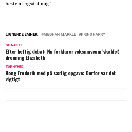
bestemt også af mig.”
LIGNENDE EMNER:
MEGHAN MARKLE
PRINS HARRY
Bekymring hos Harry og Meghan: Frygter
SE NÆSTE
at ny dokumentar ødelægger alt
Efter heftig debat: Nu forklarer voksmuseum 'skaldet'
dronning Elizabeth
Nyt klip florerer: Det siger Meghan om
Harry
TOPNYHED
Kong Frederik med på særlig opgave: Derfor var det
vigtigt