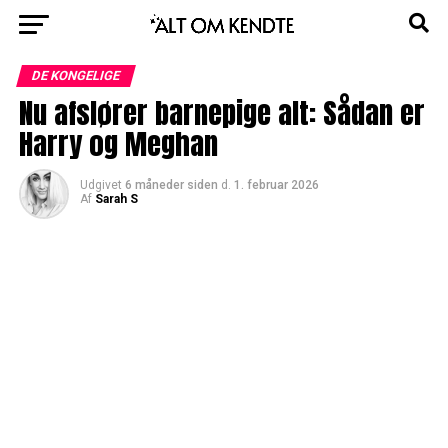
DE KONGELIGE
Nu afslører barnepige alt: Sådan er
Harry og Meghan
Udgivet
6 måneder siden
d.
1. februar 2026
Af
Sarah S