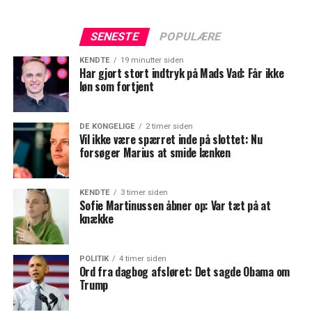
SENESTE
POPULÆRE
KENDTE
19 minutter siden
Har gjort stort indtryk på Mads Vad: Får ikke
løn som fortjent
DE KONGELIGE
2 timer siden
Vil ikke være spærret inde på slottet: Nu
forsøger Marius at smide lænken
KENDTE
3 timer siden
Sofie Martinussen åbner op: Var tæt på at
knække
POLITIK
4 timer siden
Ord fra dagbog afsløret: Det sagde Obama om
Trump