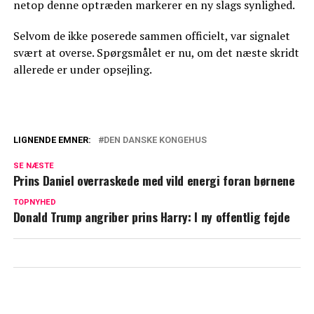
netop denne optræden markerer en ny slags synlighed.
Selvom de ikke poserede sammen officielt, var signalet
svært at overse. Spørgsmålet er nu, om det næste skridt
allerede er under opsejling.
LIGNENDE EMNER:
DEN DANSKE KONGEHUS
Frederik løfter glasset og Danmarks
SE NÆSTE
stemme i Letland
Prins Daniel overraskede med vild energi foran børnene
Dronning Margrethe: Tilbage på den
TOPNYHED
Donald Trump angriber prins Harry: I ny offentlig fejde
internationale scene