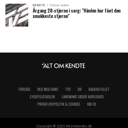
KENDTE
5 timer siden
Årgang 20-stjerne i sorg: "Himlen har fået den
smukkeste stjerne"
FORSIDE
VILD MED DANS
TV2
DR
BADEHOTELLET
SYGEPLEJESKOLEN
LANDMAND SØGER KÆRLIGHED
PRIVATLIVSPOLITIK & COOKIES
OM OS
Copyright © 2025 Altomkendte.dk