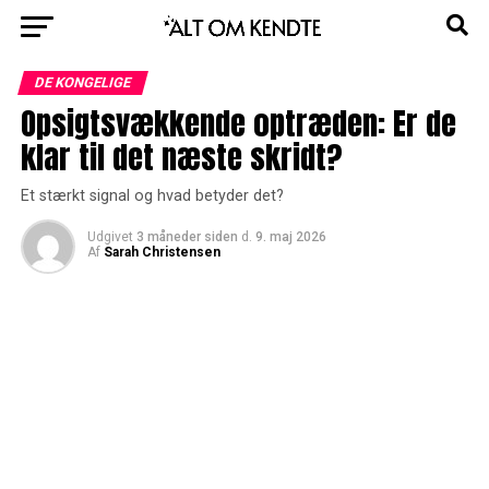
DE KONGELIGE
Opsigtsvækkende optræden: Er de
klar til det næste skridt?
Et stærkt signal og hvad betyder det?
Udgivet
3 måneder siden
d.
9. maj 2026
Af
Sarah Christensen