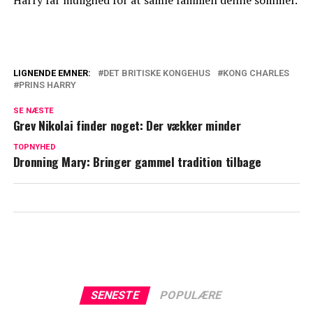
LIGNENDE EMNER:
DET BRITISKE KONGEHUS
KONG CHARLES
PRINS HARRY
Slut med tavshed? Nyt møde tyder på
forsoning
SE NÆSTE
Grev Nikolai finder noget: Der vækker minder
Astrologer advarer: 2026 kan blive et
TOPNYHED
svært for kong Charles
Dronning Mary: Bringer gammel tradition tilbage
SENESTE
POPULÆRE