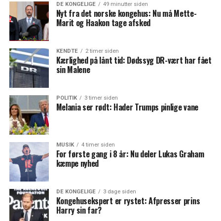
DE KONGELIGE
49 minutter siden
Nyt fra det norske kongehus: Nu må Mette-
Marit og Haakon tage afsked
KENDTE
2 timer siden
Kærlighed på lånt tid: Dødssyg DR-vært har fået
sin Malene
POLITIK
3 timer siden
Melania ser rødt: Hader Trumps pinlige vane
MUSIK
4 timer siden
For første gang i 8 år: Nu deler Lukas Graham
kæmpe nyhed
DE KONGELIGE
3 dage siden
Kongehusekspert er rystet: Afpresser prins
Harry sin far?