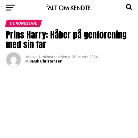
DE KONGELIGE
Prins Harry: Håber på genforening
med sin far
Udgivet
4 måneder siden
d.
30. marts 2026
Af
Sarah Christensen