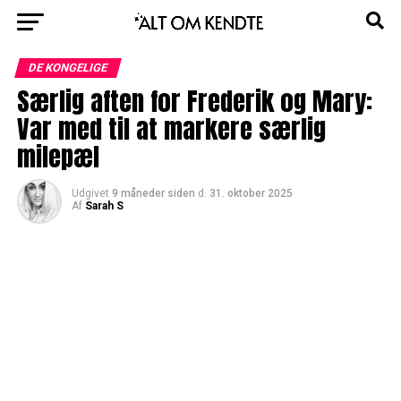
DE KONGELIGE
Særlig aften for Frederik og Mary:
Var med til at markere særlig
milepæl
Udgivet
9 måneder siden
d.
31. oktober 2025
Af
Sarah S