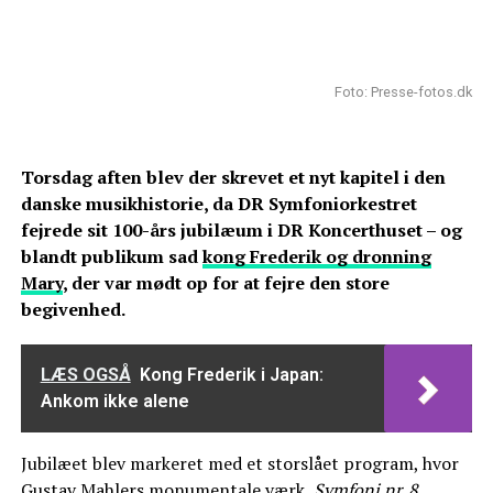
Foto: Presse-fotos.dk
Torsdag aften blev der skrevet et nyt kapitel i den
danske musikhistorie, da DR Symfoniorkestret
fejrede sit 100-års jubilæum i DR Koncerthuset – og
blandt publikum sad
kong Frederik og dronning
Mary
, der var mødt op for at fejre den store
begivenhed.
LÆS OGSÅ
Kong Frederik i Japan:
Ankom ikke alene
Jubilæet blev markeret med et storslået program, hvor
Gustav Mahlers monumentale værk,
Symfoni nr. 8
,