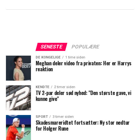
SENESTE
POPULÆRE
DE KONGELIGE
1 time siden
Meghan deler video fra privaten: Her er Harrys
reaktion
KENDTE
2 timer siden
TV 2-par deler sød nyhed: "Den største gave, vi
kunne give"
SPORT
3 timer siden
Skadesmareridtet fortsætter: Ny stor nedtur
for Holger Rune