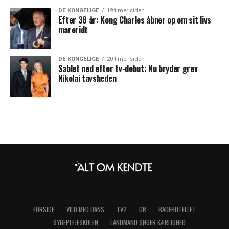
DE KONGELIGE
19 timer siden
Efter 38 år: Kong Charles åbner op om sit livs
mareridt
DE KONGELIGE
20 timer siden
Sablet ned efter tv-debut: Nu bryder grev
Nikolai tavsheden
FORSIDE
VILD MED DANS
TV2
DR
BADEHOTELLET
SYGEPLEJESKOLEN
LANDMAND SØGER KÆRLIGHED