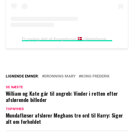
Et opslag delt af Kongehuset
(@detdanskekongehus)
LIGNENDE EMNER:
DRONNING MARY
KONG FREDERIK
Vildt tilbud til kong Frederik og dronning
SE NÆSTE
Mary: Mon de gør det?
William og Kate går til angreb: Vinder i retten efter
afslørende billeder
Kong Frederik og dronning Mary i spidsen
for stort arrangement: Det koster én billet
TOPNYHED
Mundaflæser afslører Meghans tre ord til Harry: Siger
alt om forholdet