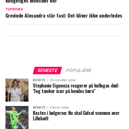
kongeliges løbetider her
blev hun rørt
TOPNYHED
Grevinde Alexandra står fast: Det bliver ikke anderledes
SENESTE
POPULÆRE
KENDTE
35 minutter siden
Stephanie Siguenza reagerer på kollegas død:
"Jeg tænker især på hendes børn"
KENDTE
2 timer siden
Kastes i bølgerne: Nu skal Gidsel svømme over
Lillebælt