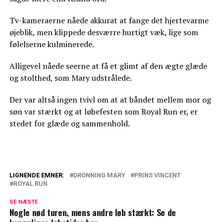
Tv-kameraerne nåede akkurat at fange det hjertevarme
øjeblik, men klippede desværre hurtigt væk, lige som
følelserne kulminerede.
Alligevel nåede seerne at få et glimt af den ægte glæde
og stolthed, som Mary udstrålede.
Der var altså ingen tvivl om at at båndet mellem mor og
søn var stærkt og at løbefesten som Royal Run er, er
stedet for glæde og sammenhold.
LIGNENDE EMNER:
DRONNING MARY
PRINS VINCENT
ROYAL RUN
Vækker opsigt i udenlandske medier:
Marys hat må være forbandet
SE NÆSTE
Nogle nød turen, mens andre løb stærkt: Se de
Dronning Mary til særlig åbning: Derfor