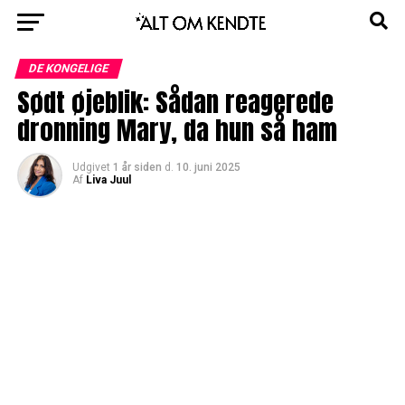
DE KONGELIGE
Sødt øjeblik: Sådan reagerede
dronning Mary, da hun så ham
Udgivet
1 år siden
d.
10. juni 2025
Af
Liva Juul