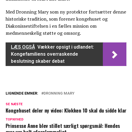
Med Dronning Mary som ny protektor fortsætter denne
historiske tradition, som forener kongehuset og
Diakonissestiftelsen i en fælles mission om
medmenneskelig støtte og omsorg.
LÆS OGSÅ
Vækker opsigt i udlandet:
Kongefamiliens overraskende
beslutning skaber debat
LIGNENDE EMNER:
DRONNING MARY
Vækker opsigt i udenlandske medier:
SE NÆSTE
Marys hat må være forbandet
Kongehuset deler ny video: Klokken 10 skal du sidde klar
Dronning Mary til særlig åbning: Derfor
TOPNYHED
Prinsesse Anne blev stillet særligt spørgsmål: Hendes
blev hun rørt
svar var helt uforglemmeligt