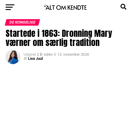
DE KONGELIGE
Startede i 1863: Dronning Mary
værner om særlig tradition
Udgivet
2 år siden
d.
12. november 2024
Af
Liva Juul