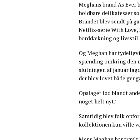
Meghans brand As Ever bl
holdbare delikatesser s
Brandet blev sendt på g
Netflix-serie With Love,
borddækning og livsstil.
Og Meghan har tydeligvi
spænding omkring den ny
slutningen af januar lag
der blev lovet både geng
Opslaget lød blandt andet
noget helt nyt."
Samtidig blev folk opford
kollektionen kun ville vær
Mens Meghan har travlt m