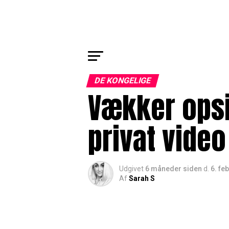
DE KONGELIGE
Vækker opsi
privat video
Udgivet
6 måneder siden
d.
6. fe
Af
Sarah S