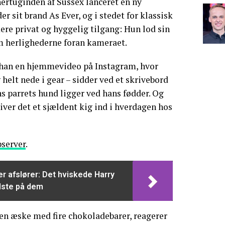
hertuginden af Sussex lanceret en ny
 sit brand As Ever, og i stedet for klassisk
re privat og hyggelig tilgang: Hun lod sin
 herlighederne foran kameraet.
ghan en hjemmevideo på Instagram, hvor
 helt nede i gear – sidder ved et skrivebord
ns parrets hund ligger ved hans fødder. Og
iver det et sjældent kig ind i hverdagen hos
server
.
 afslører: Det hviskede Harry
ilste på dem
n æske med fire chokoladebarer, reagerer