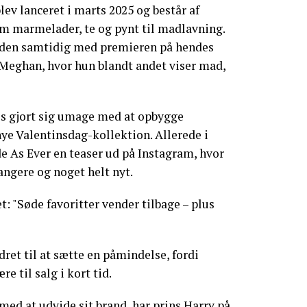
ev lanceret i marts 2025 og består af
om marmelader, te og pynt til madlavning.
aden samtidig med premieren på hendes
 Meghan, hvor hun blandt andet viser mad,
s gjort sig umage med at opbygge
e Valentinsdag-kollektion. Allerede i
de As Ever en teaser ud på Instagram, hvor
angere og noget helt nyt.
: "Søde favoritter vender tilbage – plus
ret til at sætte en påmindelse, fordi
e til salg i kort tid.
ed at udvide sit brand, har prins Harry på