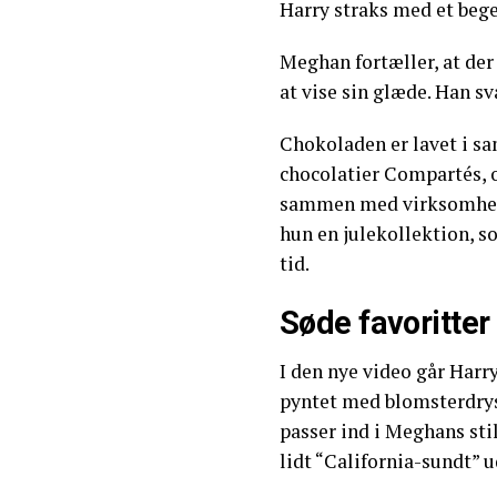
Harry straks med et begej
Meghan fortæller, at der 
at vise sin glæde. Han sv
Chokoladen er lavet i s
chocolatier Compartés, o
sammen med virksomhede
hun en julekollektion, s
tid.
Søde favoritter
I den nye video går Harry
pyntet med blomsterdrys 
passer ind i Meghans sti
lidt “California-sundt” u