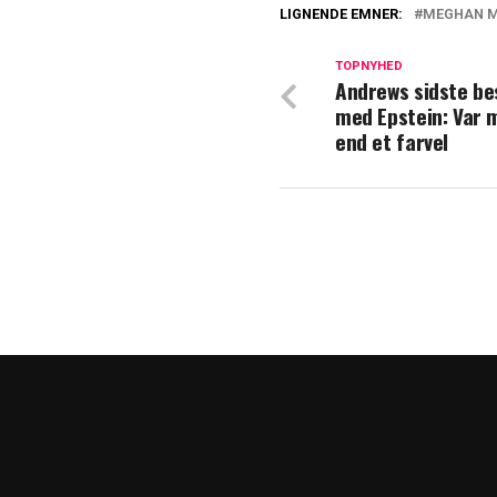
LIGNENDE EMNER:
MEGHAN 
Bekymring hos H
dokumentar øde
TOPNYHED
Andrews sidste b
med Epstein: Var 
Nyt klip florere
end et farvel