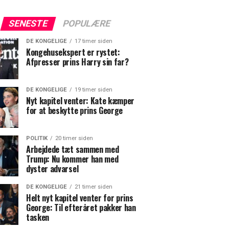
SENESTE
POPULÆRE
DE KONGELIGE
17 timer siden
Kongehusekspert er rystet:
Afpresser prins Harry sin far?
DE KONGELIGE
19 timer siden
Nyt kapitel venter: Kate kæmper
for at beskytte prins George
POLITIK
20 timer siden
Arbejdede tæt sammen med
Trump: Nu kommer han med
dyster advarsel
DE KONGELIGE
21 timer siden
Helt nyt kapitel venter for prins
George: Til efteråret pakker han
tasken