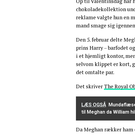
Op til Valentinsdag har 
chokoladekollektion under
reklame valgte hun en me
mand smage sig igennem
Den 5. februar delte Me
prins Harry – barfodet og
i et hjemligt kontor, me
selvom klippet er kort, g
det omtalte par.
Det skriver
The Royal Ob
LÆS OGSÅ
Mundaflæser
til Meghan da William h
Da Meghan rækker ham e