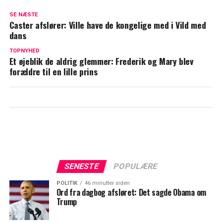
Iskold luft mellem William og Harry:
SE NÆSTE
Insider afslører nye detaljer
Caster afslører: Ville have de kongelige med i Vild med
dans
Prins William med sjældne ord: Omtaler
ulykke fra barndommen
TOPNYHED
Et øjeblik de aldrig glemmer: Frederik og Mary blev
forældre til en lille prins
SENESTE
POPULÆRE
POLITIK
46 minutter siden
Ord fra dagbog afsløret: Det sagde Obama om
Trump