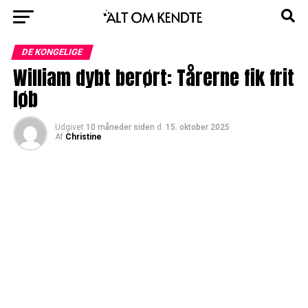
DE KONGELIGE
William dybt berørt: Tårerne fik frit
løb
Udgivet
10 måneder siden
d.
15. oktober 2025
Af
Christine