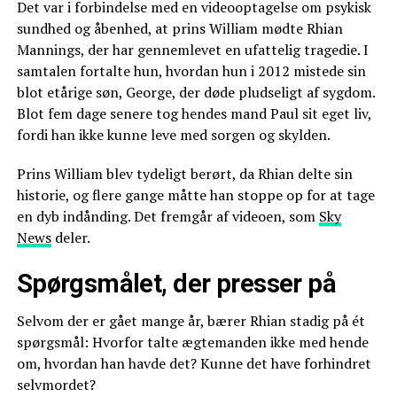
Det var i forbindelse med en videooptagelse om psykisk
sundhed og åbenhed, at prins William mødte Rhian
Mannings, der har gennemlevet en ufattelig tragedie. I
samtalen fortalte hun, hvordan hun i 2012 mistede sin
blot etårige søn, George, der døde pludseligt af sygdom.
Blot fem dage senere tog hendes mand Paul sit eget liv,
fordi han ikke kunne leve med sorgen og skylden.
Prins William blev tydeligt berørt, da Rhian delte sin
historie, og flere gange måtte han stoppe op for at tage
en dyb indånding. Det fremgår af videoen, som
Sky
News
deler.
Spørgsmålet, der presser på
Selvom der er gået mange år, bærer Rhian stadig på ét
spørgsmål: Hvorfor talte ægtemanden ikke med hende
om, hvordan han havde det? Kunne det have forhindret
selvmordet?