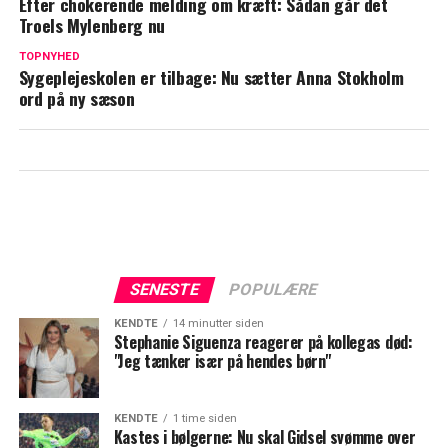
Efter chokerende melding om kræft: Sådan går det
Troels Mylenberg nu
Anders Agger efter besøget på Sikringen:
"Jeg anede simpelthen ikke, hvad der var
TOPNYHED
Sygeplejeskolen er tilbage: Nu sætter Anna Stokholm
op og ned"
ord på ny sæson
SENESTE
POPULÆRE
KENDTE
14 minutter siden
Stephanie Siguenza reagerer på kollegas død:
"Jeg tænker især på hendes børn"
KENDTE
1 time siden
Kastes i bølgerne: Nu skal Gidsel svømme over