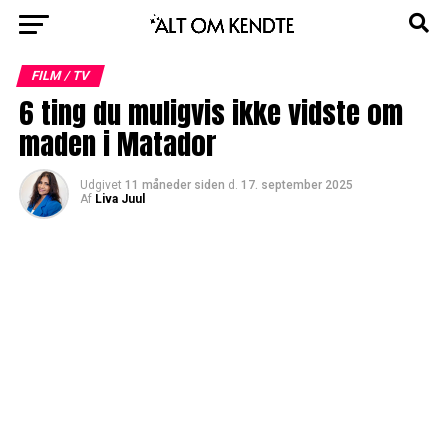
FILM / TV
6 ting du muligvis ikke vidste om
maden i Matador
Udgivet
11 måneder siden
d.
17. september 2025
Af
Liva Juul