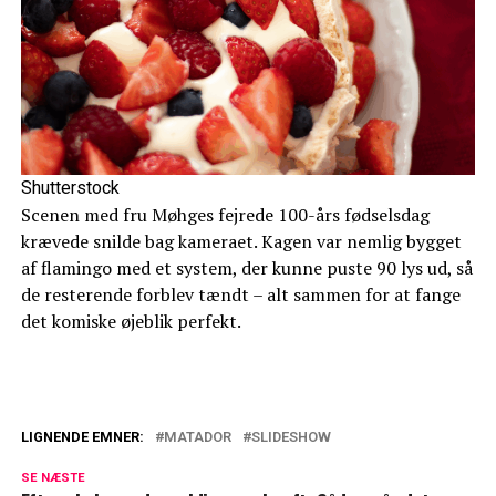
Shutterstock
Scenen med fru Møhges fejrede 100-års fødselsdag
krævede snilde bag kameraet. Kagen var nemlig bygget
af flamingo med et system, der kunne puste 90 lys ud, så
de resterende forblev tændt – alt sammen for at fange
det komiske øjeblik perfekt.
LIGNENDE EMNER:
MATADOR
SLIDESHOW
Matador forsvinder fra DR: Derfor sker
SE NÆSTE
det nu