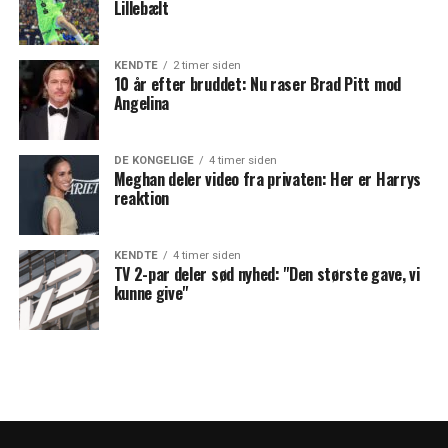
Lillebælt
KENDTE
2 timer siden
10 år efter bruddet: Nu raser Brad Pitt mod
Angelina
DE KONGELIGE
4 timer siden
Meghan deler video fra privaten: Her er Harrys
reaktion
KENDTE
4 timer siden
TV 2-par deler sød nyhed: "Den største gave, vi
kunne give"