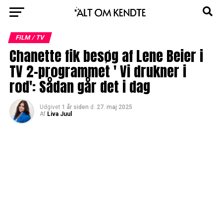
FILM / TV
Chanette fik besøg af Lene Beier i
TV 2-programmet ' Vi drukner i
rod': Sådan går det i dag
Udgivet
1 år siden
d.
27. maj 2025
Af
Liva Juul