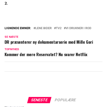
2.
LIGNENDE EMNER:
LENE BEIER
TV2
VI DRUKNER I ROD
TV 2 bekræfter: Elsket program vender
SE NÆSTE
tilbage
DR præsenterer ny dokumentarserie med Mille Gori
Hudløst ærlig Lene Beier: Lukker nu
TOPNYHED
Kommer der mere Reservatet? Nu svarer Netflix
danskerne helt ind
SENESTE
POPULÆRE