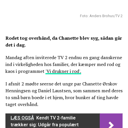
Foto: Anders Brohus/TV 2
Rodet tog overhånd, da Chanette blev syg, sådan går
det i dag.
Mandag aften inviterede TV 2 endnu en gang danskerne
ind i virkeligheden hos familier, der kæmper med rod og
kaos i programmet
'Vi drukner i rod'.
I afsnit 2 mødte seerne det unge par Chanette Ørskov
Henningsen og Daniel Laustsen, som sammen med deres
to små børn boede i et hjem, hvor bunker af ting havde
taget overhånd.
LÆS OGSÅ
Kendt TV 2-familie
trækker sig: Udgår fra populært