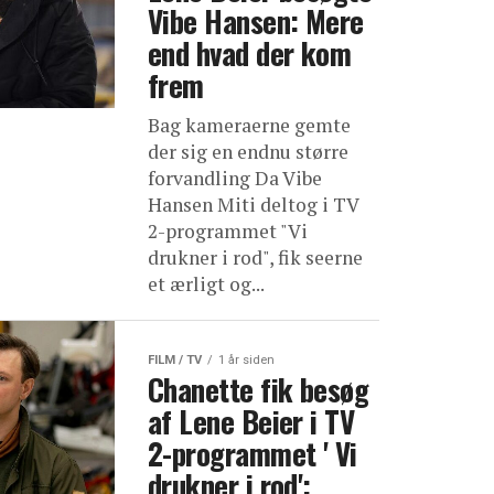
Vibe Hansen: Mere
end hvad der kom
frem
Bag kameraerne gemte
der sig en endnu større
forvandling Da Vibe
Hansen Miti deltog i TV
2-programmet "Vi
drukner i rod", fik seerne
et ærligt og...
FILM / TV
1 år siden
Chanette fik besøg
af Lene Beier i TV
2-programmet ' Vi
drukner i rod':