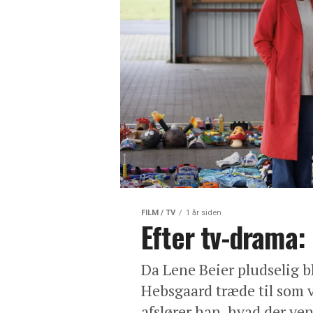
FILM / TV
1 år siden
Efter tv-drama:
Da Lene Beier pludselig bl
Hebsgaard træde til som v
afslører han, hvad der ven