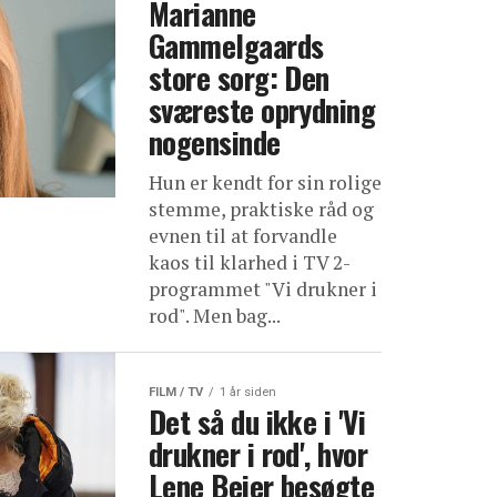
Marianne
Gammelgaards
store sorg: Den
sværeste oprydning
nogensinde
Hun er kendt for sin rolige
stemme, praktiske råd og
evnen til at forvandle
kaos til klarhed i TV 2-
programmet "Vi drukner i
rod". Men bag...
FILM / TV
1 år siden
Det så du ikke i 'Vi
drukner i rod', hvor
Lene Beier besøgte