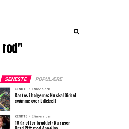
 rod"
SENESTE
POPULÆRE
KENDTE
1 time siden
Kastes i bølgerne: Nu skal Gidsel
svømme over Lillebælt
KENDTE
2 timer siden
10 år efter bruddet: Nu raser
Brad Pitt mod Angelina