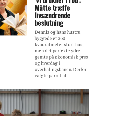
'Vi drukner i rod':
Måtte træffe
livsændrende
beslutning
Dennis og hans hustru
byggede et 260
kvadratmeter stort hus,
men det perfekte ydre
gemte på økonomisk pres
og hverdag i
overhalingsbanen. Derfor
valgte parret at...