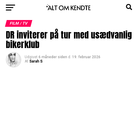
FILM / TV
DR inviterer på tur med usædvanlig
bikerklub
Udgivet
6 måneder siden
d.
19. februar 2026
Af
Sarah S