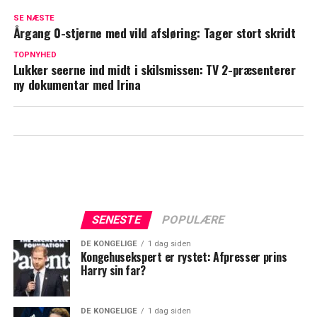
Bagedyst-vinder i kæmpe brøler: Afslører
SE NÆSTE
ved et uheld stor hemmelighed
Årgang 0-stjerne med vild afsløring: Tager stort skridt
DR og TV 2 går sammen: Kåre Quist og
TOPNYHED
Lukker seerne ind midt i skilsmissen: TV 2-præsenterer
Cecilie Beck står i spidsen
ny dokumentar med Irina
SENESTE
POPULÆRE
DE KONGELIGE
1 dag siden
Kongehusekspert er rystet: Afpresser prins
Harry sin far?
DE KONGELIGE
1 dag siden