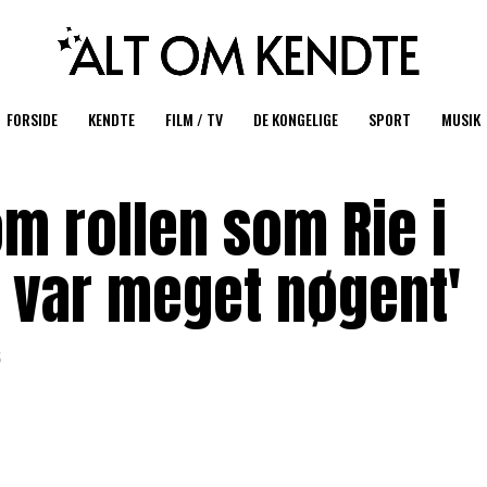
FORSIDE
KENDTE
FILM / TV
DE KONGELIGE
SPORT
MUSIK
om rollen som Rie i
t var meget nøgent'
5