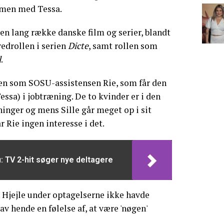
mmen med Tessa.
 en lang række danske film og serier, blandt
vedrollen i serien
Dicte
, samt rollen som
l
.
len som SOSU-assistensen Rie, som får den
essa) i jobtræning. De to kvinder er i den
nger og mens Sille går meget op i sit
 Rie ingen interesse i det.
u: TV 2-hit søger nye deltagere
n Hjejle under optagelserne ikke havde
v hende en følelse af, at være 'nøgen'