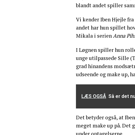
blandt andet spiller sa
Vi kender Iben Hjejle fra
andet har hun spillet ho
Mikala i serien
Anna Pih
I Løgnen spiller hun rol
unge utilpassede Sille (T
grad hinandens modsætni
udseende og make up, har
LÆS OGSÅ
Så er det n
Det betyder også, at Ibe
meget make up på. Det ga
under optagelserne.