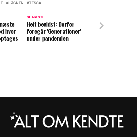
LE
LØGNEN
TESSA
ejle i ny dramaserie: Kommer snart på TV
SE NÆSTE
 næste
Helt bevidst: Derfor
ed hvor
foregår 'Generationer'
enne dag er der premiere på 'Løgnen'
optages
under pandemien