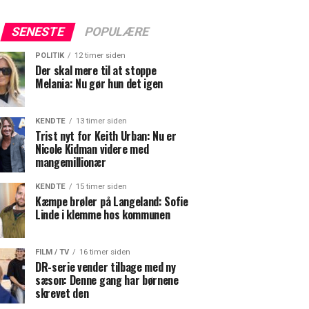
SENESTE
POPULÆRE
POLITIK
12 timer siden
Der skal mere til at stoppe
Melania: Nu gør hun det igen
KENDTE
13 timer siden
Trist nyt for Keith Urban: Nu er
Nicole Kidman videre med
mangemillionær
KENDTE
15 timer siden
Kæmpe brøler på Langeland: Sofie
Linde i klemme hos kommunen
FILM / TV
16 timer siden
DR-serie vender tilbage med ny
sæson: Denne gang har børnene
skrevet den