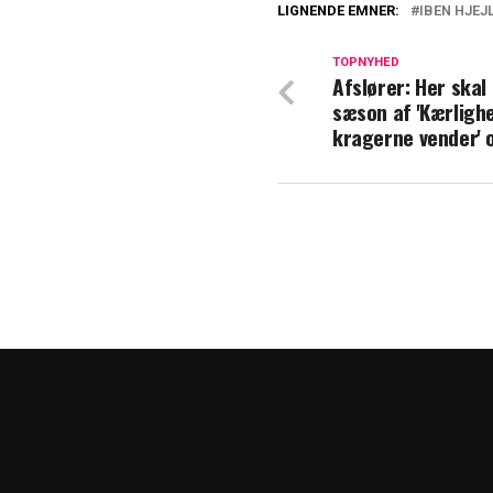
LIGNENDE EMNER:
IBEN HJEJ
Tessa og Iben Hj
2
TOPNYHED
Afslører: Her skal
sæson af 'Kærligh
TV 2 afslører: D
kragerne vender' 