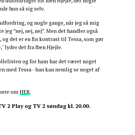
n udfordringer for Iben Hjejle, der nogle
når hun så sig selv.
udfordring, og nogle gange, når jeg så mig
 jeg ”nej, nej, nej”. Men det handler også
og det er en fin kontrast til Tessa, som gør
" lyder det fra Iben Hjejle.
ollelisten og for ham har det været noget
en med Tessa - han kan nemlig se noget af
 mere om
HER
.
V 2 Play og TV 2 søndag kl. 20.00.