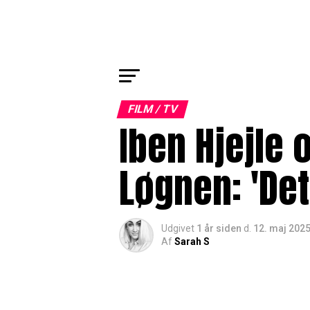
FILM / TV
Iben Hjejle 
Løgnen: 'De
Udgivet
1 år siden
d.
12. maj 202
Af
Sarah S