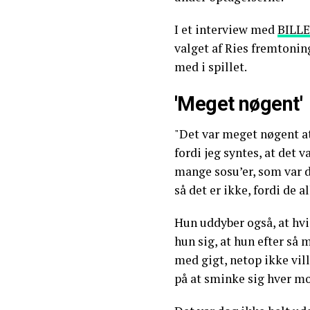
I et interview med
BILL
valget af Ries fremtoning
med i spillet.
'Meget nøgent'
"Det var meget nøgent at
fordi jeg syntes, at det v
mange sosu’er, som var 
så det er ikke, fordi de a
Hun uddyber også, at hvis
hun sig, at hun efter så
med gigt, netop ikke vil
på at sminke sig hver m