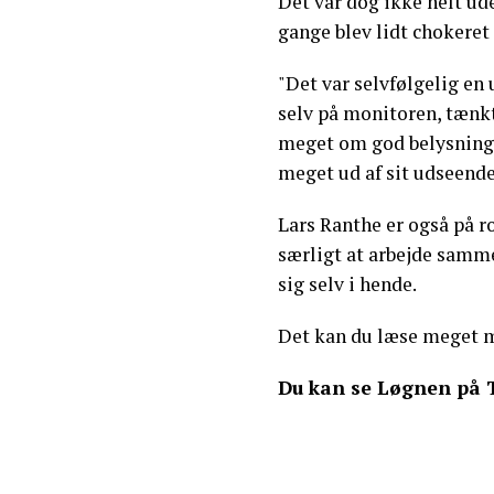
Det var dog ikke helt ude
gange blev lidt chokeret 
"Det var selvfølgelig en 
selv på monitoren, tænkte
meget om god belysning, 
meget ud af sit udseende,
Lars Ranthe er også på r
særligt at arbejde samm
sig selv i hende.
Det kan du læse meget
Du kan se Løgnen på T